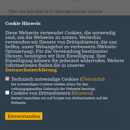
Über das Jahr gibt es 22 Sitzungswochen. Jeweils
Mittwochnachmittag, Donnerstag und Freitag sind die
Cookie Hinweis
Plenartage mit Debatten im Reichstag.
Diese Webseite verwendet Cookies, die notwendig
sind, um die Webseite zu nutzen. Weiterhin
verwenden wir Dienste von Drittanbietern, die uns
Vortrag im Plenarsaal
helfen, unser Webangebot zu verbessern (Website-
Optmierung). Für die Verwendung bestimmter
Dienste, benötigen wir Ihre Einwilligung. Ihre
Nehmen Sie an einem ca. 45-minütiger Vortrag im
Einwilligung können Sie jederzeit widerrufen. Weitere
Deutschen Bundestag teil. Dieser Vortrag wird durch
Informationen finden Sie in unserer
Mitarbeiter des Besucherdienstes des Bundestags
Datenschutzerklärung
.
gehalten und informiert Sie über Aufgaben, Arbeitsweise
Technisch notwendige Cookies (
Übersicht
)
und Zusammensetzung des Parlaments sowie die
Die notwendigen Cookies werden allein für den
Geschichte und Architektur des Reichstagsgebäudes.
ordnungsgemäßen Gebrauch der Webseite benötigt.
Cookies von Drittanbietern (
Hinweis
)
Derzeit verzichten wir auf Scripte von Drittanbietern auf der
Im Anschluss an die Plenarsitzung oder den
Webseite.
Informationsvortrag besteht die Möglichkeit, die
Reichtagskuppel in eigener Regie zu besichtigen. Von der
Einverstanden
Dachterrasse bietet sich Ihnen ein unvergleichlicher Blick
auf das Parlaments- und Regierungsviertel Berlins.