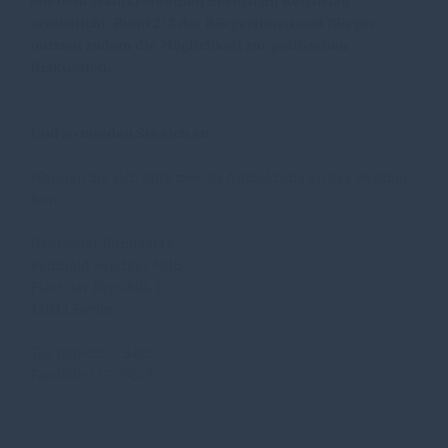
aus dem Wahlkreis einen Besuch im Reichstag
ermöglicht.
Rund 2/3 der Bürgerinnen und Bürger
nutzten zudem die Möglichkeit zur politischen
Diskussion.
Und so melden Sie sich an:
Wenden Sie sich bitte zwecks Anmeldung an das Berliner
Büro.
Deutscher Bundestag
Reinhold Sendker MdB
Platz der Republik 1
11011 Berlin
Tel. 030-227 75423
Fax 030-227 76523