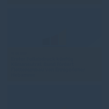
12.05.2021
Erster Fußabdruck künftig
Klimaneutral: Bund fördert
Flottenumbau von Ennigerloher
Hebamme