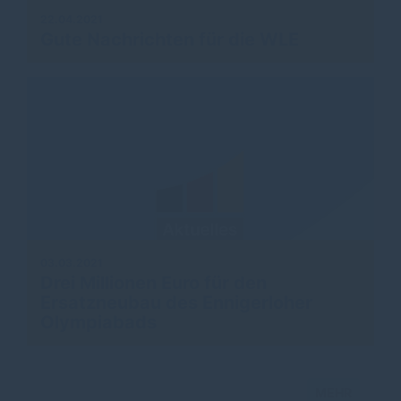
22.04.2021
Gute Nachrichten für die WLE
03.03.2021
Drei Millionen Euro für den
Ersatzneubau des Ennigerloher
Olympiabads
MEHR