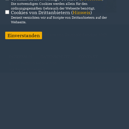
Die notwendigen Cookies werden allein für den
ordnungsgemäßen Gebrauch der Webseite benötigt.
Cookies von Drittanbietern (
Hinweis
)
Derzeit verzichten wir auf Scripte von Drittanbietern auf der
Webseite.
Willkommen auf der Seite von Reinhold Sendker MdB
Einverstanden
IMPRESSUM
DATENSCHUTZ
KONTAKT
@2026 Reinhold Sendker MdB
Realisation: Sharkness Media
Alle Rechte vorbehalten.
GmbH & Co. KG