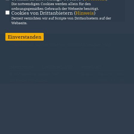
Die notwendigen Cookies werden allein für den
ordnungsgemäßen Gebrauch der Webseite benötigt.
Cookies von Drittanbietern (
Hinweis
)
Derzeit verzichten wir auf Scripte von Drittanbietern auf der
Webseite.
Einverstanden
Willkommen auf der Seite von Reinhold Sendker MdB
IMPRESSUM
DATENSCHUTZ
KONTAKT
@2026 Reinhold Sendker MdB
Realisation: Sharkness Media
Alle Rechte vorbehalten.
GmbH & Co. KG