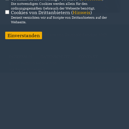
Die notwendigen Cookies werden allein für den
ordnungsgemäßen Gebrauch der Webseite benötigt.
Cookies von Drittanbietern (
Hinweis
)
Derzeit verzichten wir auf Scripte von Drittanbietern auf der
Webseite.
Willkommen auf der Seite von Reinhold Sendker MdB
Einverstanden
IMPRESSUM
DATENSCHUTZ
KONTAKT
@2026 Reinhold Sendker MdB
Realisation: Sharkness Media
Alle Rechte vorbehalten.
GmbH & Co. KG