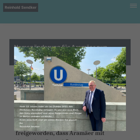
Reinhold Sendker
Namenänderung für Aramäer nun
möglich
Mit der Zustimmung des
Bundeskabinetts zur Änderung der
Allgemeinen Verwaltungsvorschrift
zum Namensänderungsgesetz in der
Fassung der Maßgabe des Bundesrates
vom Januar ist der Weg dafür
freigeworden, dass Aramäer mit