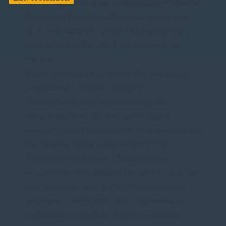
der heimische Bundestagsabgeordnete
Reinhold Sendker (Westkirchen), der
sich seit Jahren dafür eingesetzt hat,
eine Lösung für die Problematik zu
finden.
Denn auf Grund von für die Aramäer
negativen Urteilen einiger
Verwaltungsgerichte hatten die
Standesämter oft den „wichtigen
Grund“ nicht anerkannt, der nach dem
Namensänderungsgesetz für die
Änderung nötig ist. „Nun ist eine
eindeutige Grundlage für die Annahme
der Anträge durch die Standesämter
gegeben“, zeigt sich der Abgeordnete
zufrieden. Sendker hatte im letzten