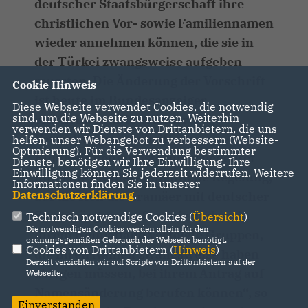
deutscher Staatsbürgerschaft ihre
christlichen Vor- sowie Familiennamen
wieder annehmen können, die sie in
der Türkei zwangsweise aufgeben
mussten. Die Änderung der Vorschrift
Cookie Hinweis
ist heute im Bundesanzeiger
Diese Webseite verwendet Cookies, die notwendig
sind, um die Webseite zu nutzen. Weiterhin
erscheinen. „Die geänderte
verwenden wir Dienste von Drittanbietern, die uns
Verwaltungsvorschrift des
helfen, unser Webangebot zu verbessern (Website-
Optmierung). Für die Verwendung bestimmter
Bundesinnenministeriums bedeutet
Dienste, benötigen wir Ihre Einwilligung. Ihre
Einwilligung können Sie jederzeit widerrufen. Weitere
nun eine bundeseinheitliche Regelung,
Informationen finden Sie in unserer
Datenschutzerklärung
.
auf die sich die Aramäer mit deutscher
Staatsbürgerschaft sowie andere in
Technisch notwendige Cookies (
Übersicht
)
Die notwendigen Cookies werden allein für den
ihrem Heimatland verfolgte Gruppen,
ordnungsgemäßen Gebrauch der Webseite benötigt.
Cookies von Drittanbietern (
Hinweis
)
die ihren Namen zwangsweise haben
Derzeit verzichten wir auf Scripte von Drittanbietern auf der
ablegen müssen, bei ihrem Antrag auf
Webseite.
Namensänderung berufen können“, so
Einverstanden