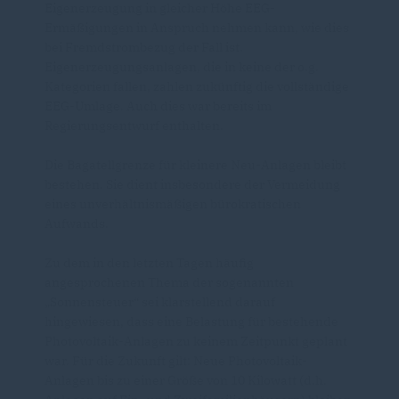
Eigenerzeugung in gleicher Höhe EEG-
Ermäßigungen in Anspruch nehmen kann, wie dies
bei Fremdstrombezug der Fall ist.
Eigenerzeugungsanlagen, die in keine der o.g.
Kategorien fallen, zahlen zukünftig die vollständige
EEG-Umlage. Auch dies war bereits im
Regierungsentwurf enthalten.
Die Bagatellgrenze für kleinere Neu-Anlagen bleibt
bestehen. Sie dient insbesondere der Vermeidung
eines unverhältnismäßigen bürokratischen
Aufwands.
Zu dem in den letzten Tagen häufig
angesprochenen Thema der sogenannten
Sonnensteuer“ sei klarstellend darauf
hingewiesen, dass eine Belastung für bestehende
Photovoltaik-Anlagen zu keinem Zeitpunkt geplant
war. Für die Zukunft gilt: Neue Photovoltaik-
Anlagen bis zu einer Größe von 10 Kilowatt (d.h.