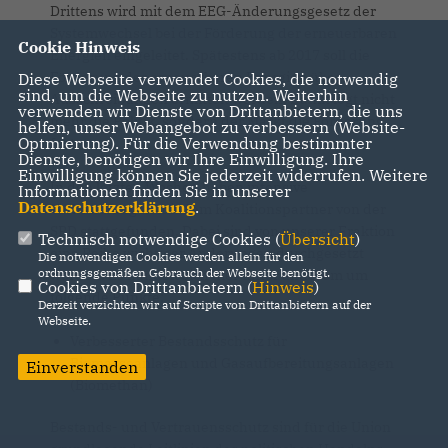
Drittens wird mit dem EEG-Änderungsgesetz der
Systemwechsel bei der Förderung der erneuerbaren
Cookie Hinweis
Energien eingeleitet. Spätestens ab 2017 soll die
Förderung der erneuerbaren Energien über
Diese Webseite verwendet Cookies, die notwendig
sind, um die Webseite zu nutzen. Weiterhin
Ausschreibungen ermittelt werden. Damit legt nicht
verwenden wir Dienste von Drittanbietern, die uns
mehr die Politik, sondern der Markt die Förderung
helfen, unser Webangebot zu verbessern (Website-
Optmierung). Für die Verwendung bestimmter
fest.
Dienste, benötigen wir Ihre Einwilligung. Ihre
Einwilligung können Sie jederzeit widerrufen. Weitere
In den letzten Wochen haben intensive
Informationen finden Sie in unserer
Datenschutzerklärung
.
Verhandlungen mit dem Koalitionspartner von der
SPD stattgefunden. Dabei sind von unserer Fraktion
Technisch notwendige Cookies (
Übersicht
)
eine Reihe wichtiger Änderungen durchgesetzt
Die notwendigen Cookies werden allein für den
ordnungsgemäßen Gebrauch der Webseite benötigt.
worden. Es handelt sich hier unter anderem um
Cookies von Drittanbietern (
Hinweis
)
folgende Punkte:
Derzeit verzichten wir auf Scripte von Drittanbietern auf der
Webseite.
Verbesserter Bestandsschutz für
Biomasseanlagen und Gasaufbereitungsanlagen
Einverstanden
(Biomethan)
Bestands- und Vertrauensschutz sind für die Union