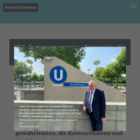
Reinhold Sendker
EEG-Änderungsgesetz – Ergebnisse für
die Landwirtschaft
Die Koalition hat eine schnelle und
grundlegende Reform der Förderung
der Erneuerbaren Energien
verabschiedet. Ziel war es, einen
geordneten Ausbau der erneuerbaren
Energien in den nächsten Jahren zu
gewährleisten, die Kosteneffizienz und