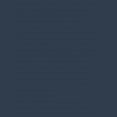
hervorragenden Ex-portchancen nutzen können.
Auch aus Gründen des Klimaschutzes wäre es
wichtig, zukünftig noch mehr Reststoffe aus
Tierhaltung und Ackerbau zu vergären.
In den parlamentarischen Beratungen wurden von
der Arbeitsgruppe Ernährung und Landwirtschaft
der CDU/CSU-Bundestagsfraktion vernünftige
Vorschläge unterbreitet, wie bei Einhaltung des
Zubaudeckels zu vertretbaren Kosten die Biomasse
ausgebaut werden kann. So wurde vorgeschlagen,
weiterhin nachwachsende Rohstoffe in sehr
begrenztem Umfang zu vergüten und damit den
mittelständischen Anlagenbauern und den
landwirtschaftlichen Anlagenbetreibern eine
Perspektive zu geben. In den Koalitionsfraktionen
fand dieser Vorschlag leider nicht den
erforderlichen Rückhalt.
Weiterhin werden aber Anreize gesetzt, dass
Biogasanlagen flexibel Strom ins Netz einspeisen,
um so den stark schwankenden Strom aus Wind