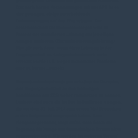
grundlegende Leitlinien des politischen Handelns.
Erst nach harten Verhandlungen mit der SPD ist es
hier gelungen, einige entscheidende
Verbesserungen auf den Weg bringen. Der
Bestandsschutz für Biomasseanlagen wird 95
Prozent der installierten Leistung der jeweiligen
Anlagen umfassen (Höchstbemessungsleistung).
Dies gilt auch dann, wenn diese Leistung in der
Vergangenheit im Anlagenbetrieb noch nicht
erreicht wurde (z.B. wegen technischer Probleme
oder zu kurzer Laufzeit).
Biomethanbestandsanlagen erhalten die Garantie,
ihre Biogasproduktion zu den bisherigen
Konditionen des EEG weiter vermarkten zu können.
Umfasst sind auch die im Bau befindlichen Anlagen,
die vor dem 31. Juli 2014 zum ersten Mal Biomethan
in das Erdgasnetz eingespeist haben. Eine
Mengenbegrenzung sorgt dafür, dass durch die
Regelung die Menge des förderfähigen Stroms nicht
ausgeweitet wird. Wir werden im weiteren Verlauf