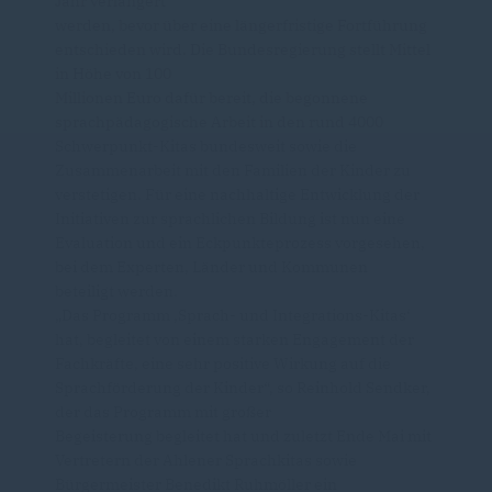
Jahr verlängert
werden, bevor über eine längerfristige Fortführung
entschieden wird. Die Bundesregierung stellt Mittel
in Höhe von 100
Millionen Euro dafür bereit, die begonnene
sprachpädagogische Arbeit in den rund 4000
Schwerpunkt-Kitas bundesweit sowie die
Zusammenarbeit mit den Familien der Kinder zu
verstetigen. Für eine nachhaltige Entwicklung der
Initiativen zur sprachlichen Bildung ist nun eine
Evaluation und ein Eckpunkteprozess vorgesehen,
bei dem Experten, Länder und Kommunen
beteiligt werden.
Das Programm ‚Sprach- und Integrations-Kitas‘
hat, begleitet von einem starken Engagement der
Fachkräfte, eine sehr positive Wirkung auf die
Sprachförderung der Kinder“, so Reinhold Sendker,
der das Programm mit großer
Begeisterung begleitet hat und zuletzt Ende Mai mit
Vertretern der Ahlener Sprachkitas sowie
Bürgermeister Benedikt Ruhmöller ein