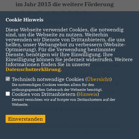
im Jahr 2015 die weitere Förderung
erhalten“, so der heimische
Cookie Hinweis
Bundestagsabgeordnete Reinhold
Diese Webseite verwendet Cookies, die notwendig
Sendker (Westkirchen). Er hatte nach
sind, um die Webseite zu nutzen. Weiterhin
zahlreichen Besuchen von Sprach-
verwenden wir Dienste von Drittanbietern, die uns
helfen, unser Webangebot zu verbessern (Website-
Kitas im Kreis Warendorf viele
Optmierung). Für die Verwendung bestimmter
Dienste, benötigen wir Ihre Einwilligung. Ihre
Gespräche in Berlin geführt, bei denen
Einwilligung können Sie jederzeit widerrufen. Weitere
Informationen finden Sie in unserer
er auf die hervorragenden Ergebnisse
Datenschutzerklärung
.
des vor dreieinhalb Jahren von der
Technisch notwendige Cookies (
Übersicht
)
christlich-liberalen Bundesregierung
Die notwendigen Cookies werden allein für den
ordnungsgemäßen Gebrauch der Webseite benötigt.
auf den Weg gebrachten Programms
Cookies von Drittanbietern (
Hinweis
)
hingewiesen und sich für
Derzeit verzichten wir auf Scripte von Drittanbietern auf der
Webseite.
eine Fortführung eingesetzt hatte.
Einverstanden
Die Sprach- und Integrationsförderung für Kinder
aus Migrationsfamilien in den Kitas soll nun um ein