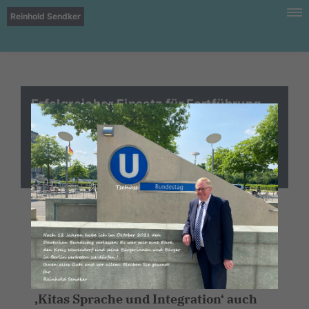
Reinhold Sendker
Erfolgreicher Einsatz für Fortführung
des Programms „Schwerpunkt-Kitas
Sprache und Integration“: Verlängerung
des Programms bis Ende 2015
Kreis Warendorf/Ahlen. „Ich freue
mich sehr darüber, dass
Bundesfamilienministerin Manuela
Schwesig heute erklärt hat, dass die
Kitas Sprache und Integration‘ auch