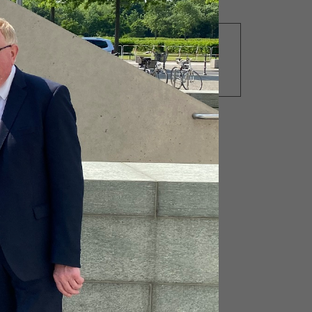
28.01.2015
n)
Ausbau des
Bahnhaltepunktes Einen-
Müssingen vermutlich im
Herbst 2015
n
m
n-
e,
l.
Blick