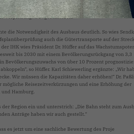
m Arm auch nach Münster geführt werden soll, ist ein Aus
u hat sich das Land NRW schon 2008 zur Vorfinanzierung de
 die Vorplanungen abgeschlossen.
te die Notwendigkeit des Ausbaus deutlich. So wies Sendk
rfsplanüberprüfung auch die Gütertransporte auf der Strec
der IHK wies Präsident Dr. Hüffer auf das Wachstumspoten
desweit bis 2030 mit einem Bevölkerungsrückgang von 3,3
 ein Bevölkerungszuwachs von über 10 Prozent prognostizier
abkoppeln“, so Hüffer. Karl Schiewerling ergänzte: „Wir ha
ecke. Wir müssen die Kapazitäten daher erhöhen!“ Dr. Paßl
ür mögliche Reisezeitverkürzungen und eine Erhöhung der
n und Hamburg.
s der Region ein und unterstrich: „Die Bahn steht zum Aus
den Anträge haben wir auch gestellt.“
ss es jetzt um eine sachliche Bewertung des Proje