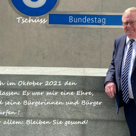
r beiden heimischen Abgeordneten
chen) und Karl Schiewerling (Nottul
g besetzte Kommission aus dem
 der Spitze der Deutschen Bahn
chiewerling wurden vom Präsidente
hrer der IHK Nord Westfalen Dr.
Friedrich Schulte-Uebbing sowie de
Zweckverbandes Nahverkehr Westfale
und dem ZVM-Verbandsvorsteher Dr.
. Von Seiten der Deutschen Bahn
eitweise Bahnchef Dr. Rüdiger Grub
igte Ronald Pofalla, sowie die
einer Latsch und Ingulf Leuschel tei
zweigleisige Ausbau der Schienenverbindung zwischen
r aus Wirtschaft und Politik darauf hin, dass schon bei
eine Zweigleisigkeit vorgesehen und angelegt wurde. Mit 