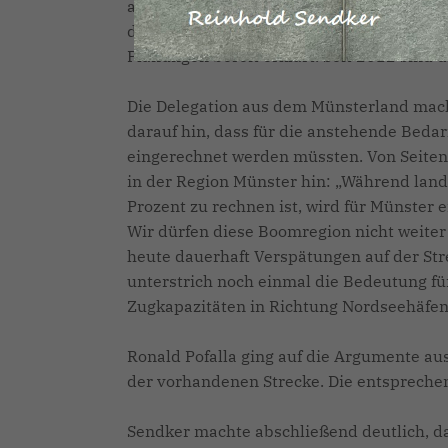
auf den Rhein-Ruhr-Express, der mit eine
der Strecke dringend erforderlich. Hierz
Planungen bereit erklärt. Seit 2012 sind
Die Delegation aus dem Münsterland mach
darauf hin, dass für die anstehende Beda
eingerechnet werden müssten. Von Seiten 
in der Region Münster hin: „Während lan
Prozent zu rechnen ist, wird für Münster
Wir dürfen diese Boomregion nicht weiter 
heute dauerhaft Verspätungen auf der Str
unterstrich noch einmal die Bedeutung f
Zugkapazitäten in Richtung Nordseehäfe
Ronald Pofalla ging auf die Argumente au
der vorhandenen Strecke. Die entsprechen
Sendker machte abschließend deutlich, da