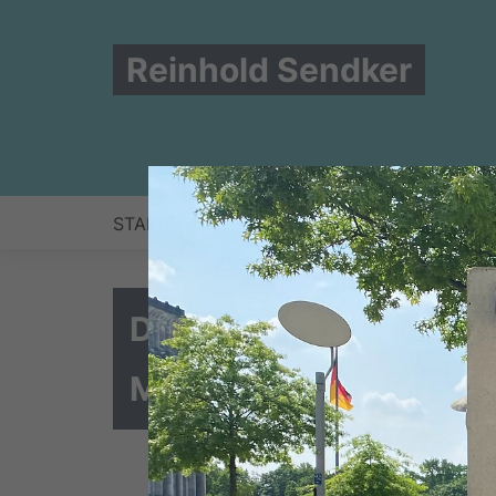
Reinhold Sendker
START
NEWS
ZUR PERSON
BERLIN
Deutsche Bahn steht 
Münster-Lünen