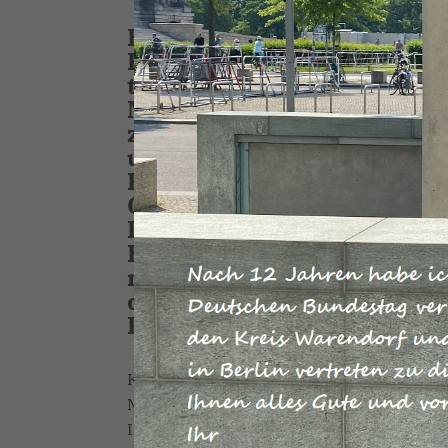
Berlin. Auf Initiative de
Reinhold Sendker (Westkir
traf jetzt eine hochrangi
Münsterland in Berlin mit
zusammen. Sendker und S
und dem Hauptgeschäftsfü
Benedikt Hüffer und Karl-
Geschäftsführer der des 
Lippe Burkhard Bastisch 
Hermann Paßlick begleitet
nahmen an dem Gespräch z
der DB-Generalbevollmächt
Konzernbevollmächtigten R
Kernanliegen der Münsterländer war der 
Münster und Lünen. So wiesen die Vertrete
Inbetriebnahme der Strecke im Jahr 1928 