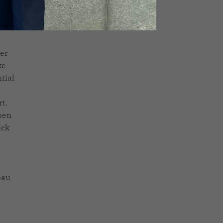
bau
r
er
ke
tial
t.
ben
ick
bau