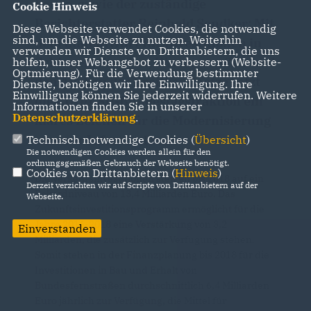
Lange, sowie der zuständige
Cookie Hinweis
Berichterstatter Reinhold Sendker: Mit
Diese Webseite verwendet Cookies, die notwendig
sind, um die Webseite zu nutzen. Weiterhin
dem Etatentwurf für Investitionen in
verwenden wir Dienste von Drittanbietern, die uns
Schienen, Straßen, Wasserstraßen und
helfen, unser Webangebot zu verbessern (Website-
Optmierung). Für die Verwendung bestimmter
den Ausbau der Breitbandnetze setzt
Dienste, benötigen wir Ihre Einwilligung. Ihre
Einwilligung können Sie jederzeit widerrufen. Weitere
die CDU/CSU-Bundestagsfraktion ein
Informationen finden Sie in unserer
Datenschutzerklärung
.
klares Zeichen für die Modernisierung
unserer Infrastruktur.
Technisch notwendige Cookies (
Übersicht
)
Die notwendigen Cookies werden allein für den
ordnungsgemäßen Gebrauch der Webseite benötigt.
Cookies von Drittanbietern (
Hinweis
)
Die Verkehrsinvestitionen steigen bis 2018 auf ein
Derzeit verzichten wir auf Scripte von Drittanbietern auf der
Rekordniveau von 13,4 Milliarden Euro. Das
Webseite.
Zukunftsinvestitionsprogramm ermöglicht für die
Jahre 2016-2018 eine Verstärkung von 3,2
Einverstanden
Milliarden, die zusätzlich zur Verfügung stehen.
Somit stehen in der Finanzplanung bis 2018 für die
Investitionen in Bau und Erhalt von
Bundesfernstraßen durchschnittlich 6,4 Milliarden
Euro jährlich zur Verfügung, die Mittel für