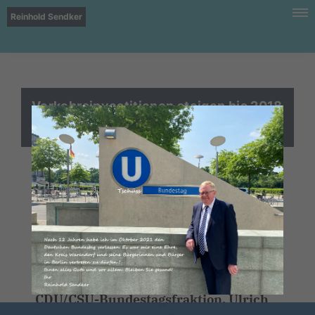
Reinhold Sendker
Verkehrsinvestitionen steigen bis 2018
auf Rekordniveau
Am heutigen Mittwoch hat das
Bundeskabinett den Haushaltsentwurf
2016 beschlossen. Zum Einzelplan für
Verkehr und digitale Infrastruktur
sowie zum Nachtragshaushalt erklären
der verkehrspolitische Sprecher der
CDU/CSU-Bundestagsfraktion, Ulrich