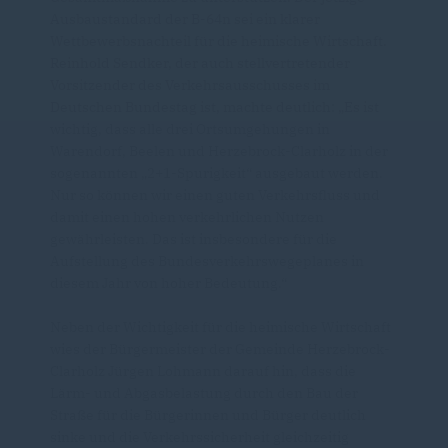
Ausbaustandard der B-64n sei ein klarer
Wettbewerbsnachteil für die heimische Wirtschaft.
Reinhold Sendker, der auch stellvertretender
Vorsitzender des Verkehrsausschusses im
Deutschen Bundestag ist, machte deutlich: „Es ist
wichtig, dass alle drei Ortsumgehungen in
Warendorf, Beelen und Herzebrock-Clarholz in der
sogenannten „2+1-Spurigkeit“ ausgebaut werden.
Nur so können wir einen guten Verkehrsfluss und
damit einen hohen verkehrlichen Nutzen
gewährleisten. Das ist insbesondere für die
Aufstellung des Bundesverkehrswegeplanes in
diesem Jahr von hoher Bedeutung.“
Neben der Wichtigkeit für die heimische Wirtschaft
wies der Bürgermeister der Gemeinde Herzebrock-
Clarholz Jürgen Lohmann darauf hin, dass die
Lärm- und Abgasbelastung durch den Bau der
Straße für die Bürgerinnen und Bürger deutlich
sinke und die Verkehrssicherheit gleichzeitig