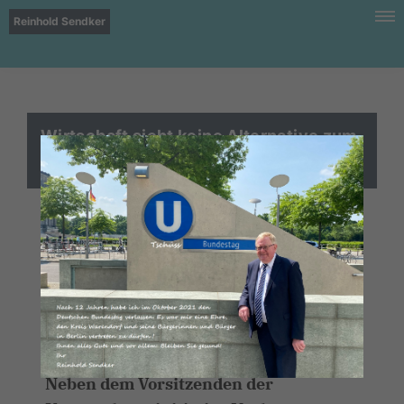
Reinhold Sendker
Wirtschaft sieht keine Alternative zum
geplanten Ausbau der B-64n
Die Unternehmerinitiative „B 64 Plus“
hat jetzt im Rahmen einer
Pressekonferenz auf die dringende
Notwendigkeit des Ausbaus der B-64n
in den Bereichen Warendorf, Beelen
und Herzebrock-Clarholz hingewiesen.
Neben dem Vorsitzenden der