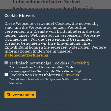
Unternehmerinitiative Norbert
Redemann nahmen an dem Gespräch
der heimische Bundestagsabgeordnete
Cookie Hinweis
Reinhold Sendker (Westkirchen), die
Diese Webseite verwendet Cookies, die notwendig
sind, um die Webseite zu nutzen. Weiterhin
IHK-Präsidenten aus Münster und
verwenden wir Dienste von Drittanbietern, die uns
helfen, unser Webangebot zu verbessern (Website-
Bielefeld Dr. Benedikt Hüffer und
Optmierung). Für die Verwendung bestimmter
Ortwin Goldbeck sowie die Landräte
Dienste, benötigen wir Ihre Einwilligung. Ihre
Einwilligung können Sie jederzeit widerrufen. Weitere
der Kreise Warendorf und Gütersloh
Informationen finden Sie in unserer
Datenschutzerklärung
.
Dr. Olaf Gericke und Sven-Georg
Technisch notwendige Cookies (
Übersicht
)
Adenauer teil.
Die notwendigen Cookies werden allein für den
ordnungsgemäßen Gebrauch der Webseite benötigt.
Cookies von Drittanbietern (
Hinweis
)
Der Gastgeber der Pressekonferenz und Inhaber
Derzeit verzichten wir auf Scripte von Drittanbietern auf der
der Firma Kreienbaum in Warendorf Markus
Webseite.
Hinnüber machte dabei deutlich, dass der Ausbau
der Straße für die Firmen in der Region von
Einverstanden
höchster Bedeutung sei. Es ginge jetzt darum die
Politik in ihrem Bestreben um den Ausbau der
Gesamtmaßnahme zu unterstützen. Der jetzige