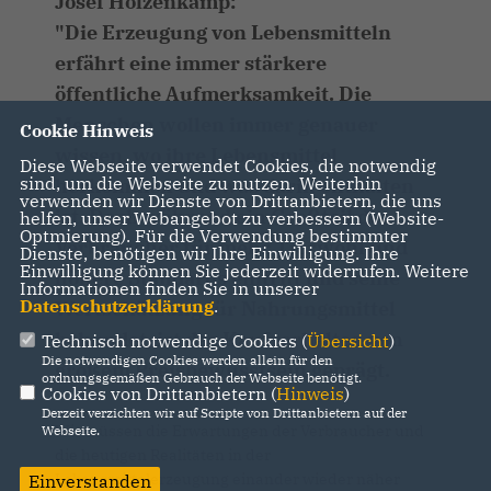
Josef Holzenkamp:
"Die Erzeugung von Lebensmitteln
erfährt eine immer stärkere
öffentliche Aufmerksamkeit. Die
Menschen wollen immer genauer
Cookie Hinweis
wissen, wo ihre Lebensmittel
Diese Webseite verwendet Cookies, die notwendig
sind, um die Webseite zu nutzen. Weiterhin
herkommen und was darin enthalten
verwenden wir Dienste von Drittanbietern, die uns
ist. Doch während ein Großteil der
helfen, unser Webangebot zu verbessern (Website-
Optmierung). Für die Verwendung bestimmter
Verbraucher für mehr Tierwohl und
Dienste, benötigen wir Ihre Einwilligung. Ihre
Einwilligung können Sie jederzeit widerrufen. Weitere
höhere Standards eintritt und seine
Informationen finden Sie in unserer
Datenschutzerklärung
.
Wertschätzung für Nahrungsmittel
bekundet, ist das Kaufverhalten von
Technisch notwendige Cookies (
Übersicht
)
Die notwendigen Cookies werden allein für den
großem Preisbewusstsein geprägt.
ordnungsgemäßen Gebrauch der Webseite benötigt.
Cookies von Drittanbietern (
Hinweis
)
Derzeit verzichten wir auf Scripte von Drittanbietern auf der
Wir müssen die Erwartungen der Verbraucher und
Webseite.
die heutigen Realitäten in der
Lebensmittelerzeugung einander wieder näher
Einverstanden