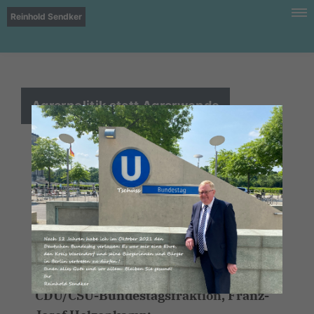
Reinhold Sendker
Agrarpolitik statt Agrarwende
Der Vorstand der CDU/CSU-
Bundestagsfraktion hat sich heute auf
seiner Klausurtagung in Berlin mit den
Themen Ernährung und
Landwirtschaft befasst. Dazu erklärt
der Vorsitzende der Arbeitsgruppe
Ernährung und Landwirtschaft der
CDU/CSU-Bundestagsfraktion, Franz-