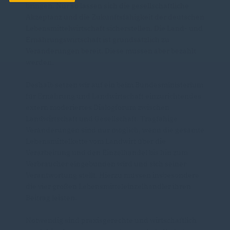
bringen. Nur so lassen sich die gesellschaftliche
Akzeptanz und die Zukunftsfähigkeit der deutschen
Lebensmittelwirtschaft sicherstellen. Die Land- und
Ernährungswirtschaft ist grundsätzlich zu
Veränderungen bereit. Diese müssen aber bezahlt
werden.
Deshalb setzen wir auf ein beim Bundesministerium
für Ernährung und Landwirtschaft einzurichtendes
extern moderiertes Dialogforum zwischen
Landwirtschaft und Gesellschaft. Tragfähige
Veränderungen sind nur möglich, wenn die gesamte
Lebensmittelkette vom Landwirt über die
Verarbeitung und den Einzelhandel bis hin zum
Verbraucher eingebunden wird und sich seiner
Verantwortung stellt. Hierzu müssen insbesondere
die vier großen Lebensmitteleinzelhändler ihren
Beitrag leisten.
Notwendig sind praxisgerechte und wirtschaftlich