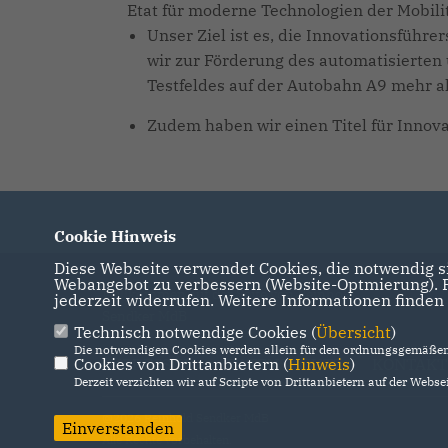
Etat für moderne Technologien der Mobilit
Unser Ziel ist es, die Innovationsführ
wir zur Förderung des automatisierten 
Testfeldes auf der Autobahn A9 mehr al
Zudem haben wir einen Titel für Innova
Cookie Hinweis
Diese Webseite verwendet Cookies, die notwendig si
Webangebot zu verbessern (Website-Optmierung). Fü
Willkommen auf der Seite von Reinhold
jederzeit widerrufen. Weitere Informationen finden
Sendker MdB
Technisch notwendige Cookies (
Übersicht
)
Die notwendigen Cookies werden allein für den ordnungsgemäßen 
Cookies von Drittanbietern (
IMPRESSUM
DATENSCHUTZ
Hinweis
)
KONTAKT
Derzeit verzichten wir auf Scripte von Drittanbietern auf der Websei
@2026 Reinhold Sendker MdB
Einverstanden
Alle Rechte vorbehalten.