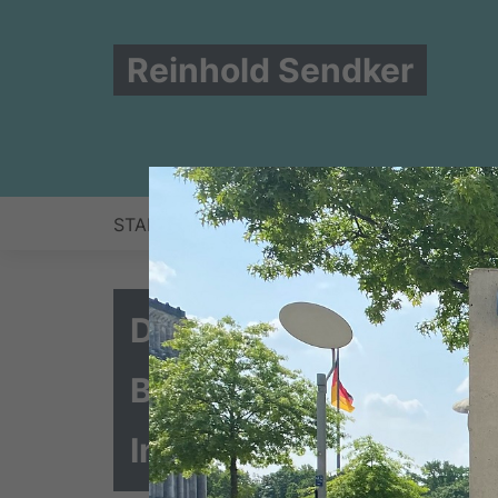
Reinhold Sendker
START
NEWS
ZUR PERSON
BERLIN
Der Haushalt 2016 un
Bundesministeriums fü
Infrastruktur: