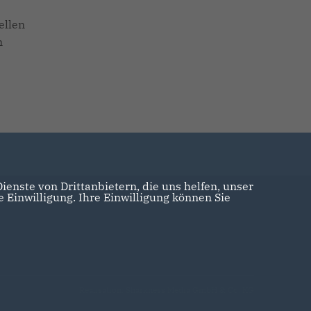
ellen
n
enste von Drittanbietern, die uns helfen, unser
Einwilligung. Ihre Einwilligung können Sie
Realisation: Sharkness Media GmbH & Co. KG