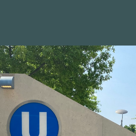
WAHLKREIS
POSITIONEN
BILDER
NEWSLETTER
d die Finanzplanung bis 2019 
r Verkehr und digitale