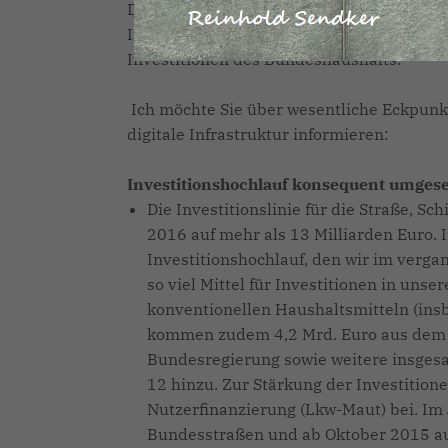
Der Haushalt des Bundesministeriums für 
Investitionsetat des Bundes. Der Investi
Investitionen des Bundeshaushalts.
Ich möchte Sie über wesentliche Eckpunk
digitale Infrastruktur informieren:
Investitionshochlauf konsequent umgese
Die Investitionslinie für die Straße, Sc
2016 auf mehr als 13 Milliarden Euro. 
Investitionshochlauf, den wir im verg
so viel Mittel für Investitionen in unse
konventionellen Haushaltsmitteln (ins
kommen zudem 4,2 Mrd. Euro aus dem 
Bundesregierung sowie weitere insgesa
12 hinzu. Zur Stärkung der Investition
Nutzerfinanzierung (Lkw-Maut) bei. Im
Bundesstraßen und ab Oktober 2015 auf