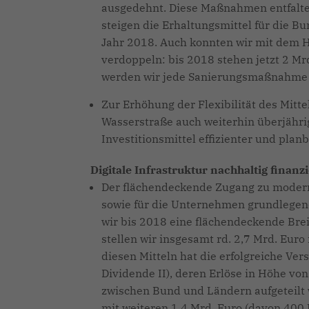
ausgedehnt. Diese Maßnahmen entfalten
steigen die Erhaltungsmittel für die B
Jahr 2018. Auch konnten wir mit dem 
verdoppeln: bis 2018 stehen jetzt 2 Mr
werden wir jede Sanierungsmaßnahme ei
Zur Erhöhung der Flexibilität des Mitte
Wasserstraße auch weiterhin überjährig
Investitionsmittel effizienter und plan
Digitale Infrastruktur nachhaltig finanzi
Der flächendeckende Zugang zu moderns
sowie für die Unternehmen grundlegende
wir bis 2018 eine flächendeckende Bre
stellen wir insgesamt rd. 2,7 Mrd. Eur
diesen Mitteln hat die erfolgreiche V
Dividende II), deren Erlöse in Höhe vo
zwischen Bund und Ländern aufgeteilt 
mit weiteren 1,4 Mrd. Euro (davon 400