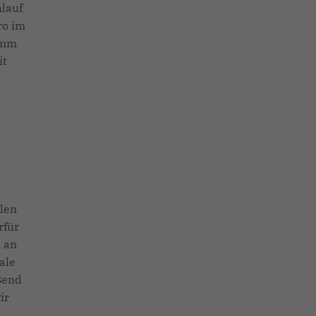
lauf
ro im
amm
it
llen
rfür
l an
ale
ßend
ir