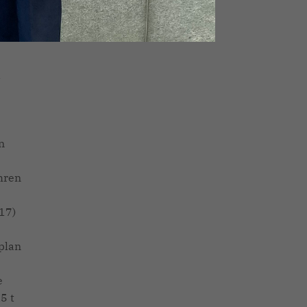
d
n
hren
17)
plan
e
5 t