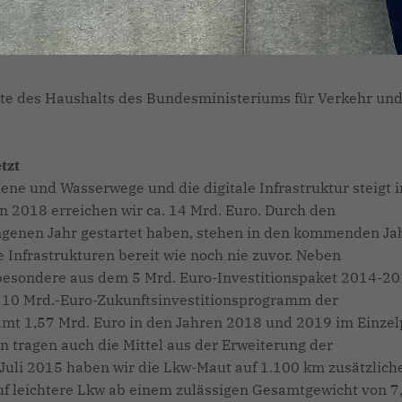
Verkehr und digitale Infrastruktur bleibt der größte
tionsanteil beträgt 2016 rund 45 Prozent gemessen an den
te des Haushalts des Bundesministeriums für Verkehr un
tzt
hiene und Wasserwege und die digitale Infrastruktur steigt i
In 2018 erreichen wir ca. 14 Mrd. Euro. Durch den
angenen Jahr gestartet haben, stehen in den kommenden Ja
re Infrastrukturen bereit wie noch nie zuvor. Neben
besondere aus dem 5 Mrd. Euro-Investitionspaket 2014-20
10 Mrd.-Euro-Zukunftsinvestitionsprogramm der
mt 1,57 Mrd. Euro in den Jahren 2018 und 2019 im Einzel
en tragen auch die Mittel aus der Erweiterung der
 Juli 2015 haben wir die Lkw-Maut auf 1.100 km zusätzlich
 leichtere Lkw ab einem zulässigen Gesamtgewicht von 7,