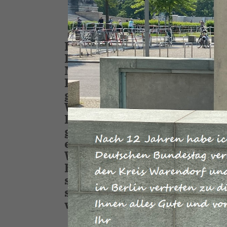
Der Zustand unserer Infra
Deutschland Wohlstandslan
Mit den Beschlüssen zum 
Finanzplanung des Bundes
gebracht, dass wir eine Fo
Wir haben eine historische
Infrastrukturen auf den W
gelingt es uns, eine zukunf
einen ausgeglichenen Haus
Wachstum, Beschäftigung 
Einzelplan 12 für das Jahr
sowie das im Einzelplan 60
stehen für ein konsequen
wir ein umfassendes Upgra