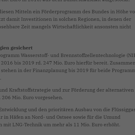
iesen Mitteln ein Förderprogramm des Bundes in Höhe vo
tzt damit Investitionen in solchen Regionen, in denen der
bsehbare Zeit mangels Wirtschaftlichkeit ansonsten nicht
gien gesichert
ogramm Wasserstoff- und Brennstoffzellentechnologie (NIP
re 2016 bis 2019 rd. 247 Mio. Euro hierfür bereit. Zusamme
7 stehen in der Finanzplanung bis 2019 für beide Program
.
und Kraftstoffstrategie und zur Förderung der alternativen
d. 206 Mio. Euro vorgesehen.
Entwicklung und den prioritären Ausbau von die Flüssigga
tur in Häfen an Nord- und Ostsee sowie für die Umund
n mit LNG-Technik um mehr als 11 Mio. Euro erhöht.