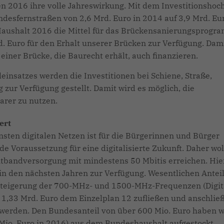
 2016 ihre volle Jahreswirkung. Mit dem Investitionshoch
undesfernstraßen von 2,6 Mrd. Euro in 2014 auf 3,9 Mrd. Eu
Haushalt 2016 die Mittel für das Brückensanierungsprogr
d. Euro für den Erhalt unserer Brücken zur Verfügung. Dam
ner Brücke, die Baurecht erhält, auch finanzieren.
leinsatzes werden die Investitionen bei Schiene, Straße,
 zur Verfügung gestellt. Damit wird es möglich, die
barer zu nutzen.
ert
ten digitalen Netzen ist für die Bürgerinnen und Bürger
 Voraussetzung für eine digitalisierte Zukunft. Daher wo
itbandversorgung mit mindestens 50 Mbitis erreichen. Hie
o in den nächsten Jahren zur Verfügung. Wesentlichen Antei
ersteigerung der 700-MHz- und 1500-MHz-Frequenzen (Digit
n 1,33 Mrd. Euro dem Einzelplan 12 zufließen und anschlie
werden. Den Bundesanteil von über 600 Mio. Euro haben w
 Mio. Euro in 2016) aus dem Bundeshaushalt aufgestockt.