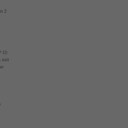
n 2
 II)
n mit
me
s