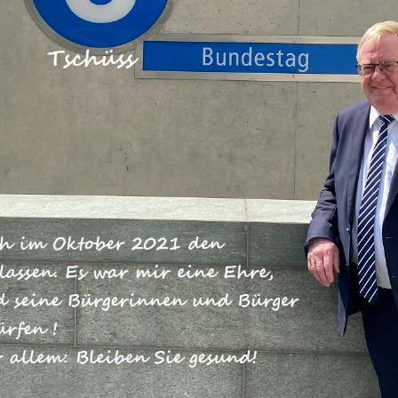
strukturen entscheidet darüber, ob
d bleibt oder Stagnationsland wird.
Bundeshaushalt 2016 und zur
 bis 2019 haben wir klar zum Ausdru
rtschrittsgesellschaft bleiben wollen.
 Investitionsoffensive für unsere
eg gebracht. Mit diesen Beschlüssen
tsorientierte Investitionspolitik und
halt erfolgreich zu verbinden. Für
und den Wohlstand von morgen. Der
 2016 und die Finanzplanung bis 2019
 verortete Zukunftsinvestitionspaket
tes und modernes Programm, mit de
de für unsere Netze starten werden.