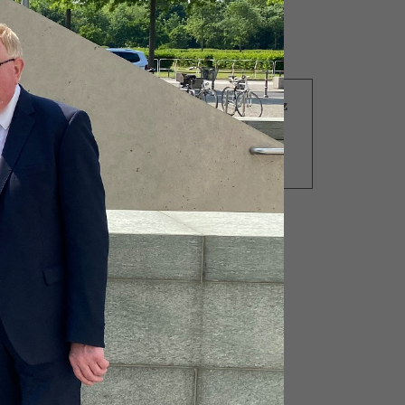
18.12.2015
Änderung des VIFG-Gesetz
schafft Transparenz -
Verkehrspolitiker
ck
verschlanken
Finanzmanagement
m