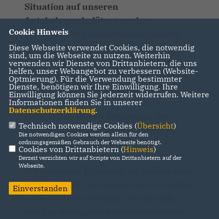
Situation auf unseren
Autobahnparkplätzen an den
Cookie Hinweis
Wochenenden aufmerksam gemacht
worden“, so der heimische
Diese Webseite verwendet Cookies, die notwendig
sind, um die Webseite zu nutzen. Weiterhin
Bundestagsabgeordnete Reinhold
verwenden wir Dienste von Drittanbietern, die uns
helfen, unser Webangebot zu verbessern (Website-
Sendker (Westkirchen). Insbesondere
Optmierung). Für die Verwendung bestimmter
Dienste, benötigen wir Ihre Einwilligung. Ihre
Fernfahrer aus Osteuropa seien
Einwilligung können Sie jederzeit widerrufen. Weitere
gezwungen ihre wöchentlichen
Informationen finden Sie in unserer
Datenschutzerklärung
.
Ruhezeiten von 45 Stunden in der
Technisch notwendige Cookies (
Übersicht
)
Fahrerkabine auf dem Parkplatz zu
Die notwendigen Cookies werden allein für den
verbringen. „Das ist
ordnungsgemäßen Gebrauch der Webseite benötigt.
Cookies von Drittanbietern (
Hinweis
)
menschenunwürdig. Von der
Derzeit verzichten wir auf Scripte von Drittanbietern auf der
Webseite.
notwendigen Erholung der Fahrer ganz
zu schweigen, so Sendker der in Berlin
Einverstanden
auch stellvertretender Vorsitzender
des Bundestagsverkehrsausschusses