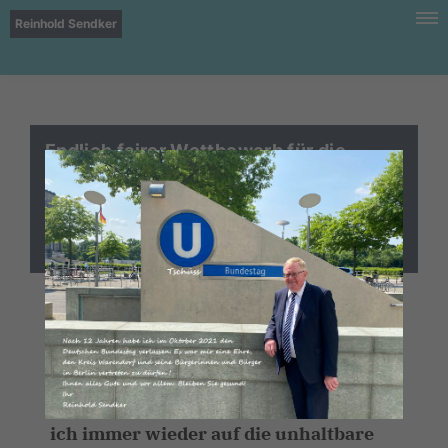
Reinhold Sendker
Endlich fairer Wettbewerb für die
heimischen Spediteure: Bundestag
verabschiedet Änderung am
Güterkraftverkehrsgesetz
Im Rahmen von Besuchen bei
Logistikunternehmen im Kreis
Warendorf und beim
Fernfahrerstammtisch in Münster bin
ich immer wieder auf die unhaltbare