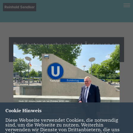
Reinhold Sendker
Bundestag verabschiedet Änderung am
Fahrpersonalgesetz
Gestern Abend hat der Deutsche
Bundestag eine Änderung des
Fahrpersonalgesetzes beschlossen.
Dabei wurde auch klargestellt, dass das
Verbringen der regelmäßigen
Cookie Hinweis
wöchentlichen Ruhezeit im Fahrzeug
Diese Webseite verwendet Cookies, die notwendig
sind, um die Webseite zu nutzen. Weiterhin
nicht zulässig ist. Dazu erklärt der
verwenden wir Dienste von Drittanbietern, die uns