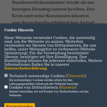
Bundesverkehrsminister werde sie am
heutigen Dienstag unterschreiben. Der
Kreis und seine Kommunen könnten
nun ihren bereits erfolgreichen Antrag
zum Breitbandausbau im Kreis
Cookie Hinweis
Warendorf aus dem Jahre 2017 im
Diese Webseite verwendet Cookies, die notwendig
sind, um die Webseite zu nutzen. Weiterhin
Hinblick auf eine "nachhaltigere und
verwenden wir Dienste von Drittanbietern, die uns
leistungsfähigere Netzarchitektur"
helfen, unser Webangebot zu verbessern (Website-
Optmierung). Für die Verwendung bestimmter
(Umstellung auf Gigabit - Netze)
Dienste, benötigen wir Ihre Einwilligung. Ihre
Einwilligung können Sie jederzeit widerrufen. Weitere
ändern. Seinerzeit erhielt der Kreis
Informationen finden Sie in unserer
Datenschutzerklärung
.
Warendorf einen Bewilligungsbescheid
vom Bund über 30 Millionen Euro.
Technisch notwendige Cookies (
Übersicht
)
Die notwendigen Cookies werden allein für den
ordnungsgemäßen Gebrauch der Webseite benötigt.
Cookies von Drittanbietern (
Hinweis
)
Bis zum 31. Dezember kann er darüber hinaus auch
Derzeit verzichten wir auf Scripte von Drittanbietern auf der
eine Erhöhung dieser Fördersumme mit weiteren 30
Webseite.
Millionen Euro auf dann insgesamt 60 Millionen
Euro beantragen. Vom Land NRW erhalte der Kreis
Einverstanden