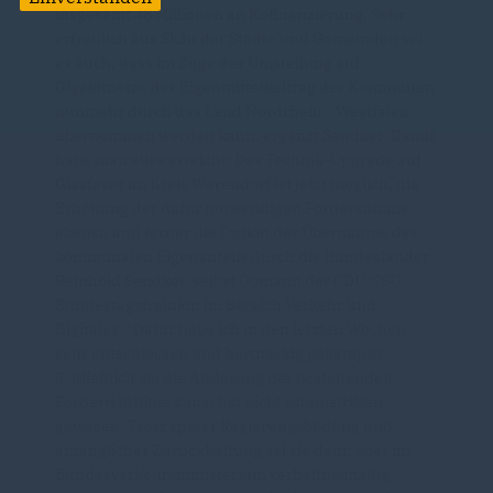
insgesamt 48 Millionen an Kofinanzierung. Sehr
erfreulich aus Sicht der Städte und Gemeinden sei
es auch, dass im Zuge der Umstellung auf
Gigabitnetze der Eigenmittelbeitrag der Kommunen
nunmehr durch das Land Nordrhein - Westfalen
übernommen werden kann, ergänzt Sendker. Damit
habe man alles erreicht: Das Technik-Upgrade auf
Glasfaser im Kreis Warendorf ist jetzt möglich, die
Erhöhung der dafür notwendigen Fördersumme
ebenso und ferner die Option der Übernahme des
kommunalen Eigenanteils durch die Bundesländer.
Reinhold Sendker, selbst Obmann der CDU/CSU -
Bundestagsfraktion im Bereich Verkehr und
Digitales: "Dafür habe ich in den letzten Wochen
sehr entschlossen und hartnäckig gekämpft!"
Schließlich sei die Änderung der bestehenden
Förderrichtlinie zunächst nicht unumstritten
gewesen. Trotz später Regierungsbildung und
anfänglicher Zurückhaltung sei sie dann aber im
Bundesverkehrsministerium verhältnismäßig