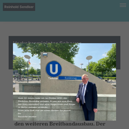
Reinhold Sendker
Verkehrsminister Scheuer
unterzeichnet
Breitbandförderrichtlinie
Berlin/Kreis Warendorf. "Es ist
geschafft“, vermeldet der heimische
CDU - Bundestagsabgeordnete
Reinhold Sendker (Westkirchen) hoch
erfreut die neue Förderrichtlinie für
den weiteren Breitbandausbau. Der