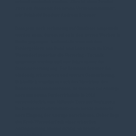
schnell erarbeitet worden. „Dies ist ohne Zweifel
auch ein Verdienst des neuen Verkehrsministers“,
lobt Reinhold Sendker Andreas Scheuer.
Dass jetzt noch rechtzeitig auf Glasfaser umgestellt
werden kann, darum sei es in den letzten Wochen in
Berlin gegangen. Andernfalls wäre mit den
Fördergeldern aus Bund und Land auch im Kreis
Warendorf zunächst die Vectoring - Technik
umgesetzt worden und erst Jahre später die
Glasfaserversorgung. Für Reinhold Sendker die
eindeutig schlechtere und teurere Gesamtlösung.
Schließlich würdigt er auch das Mitwirken des
Bundesfinanzministeriums: So ständen für Anträge
nach der neuen Förderrichtlinie in 2018
voraussichtlich eine Milliarde Euro zur Verfügung.
Im Bundesverkehrsministerium werde nunmehr
nach Eingang der Anträge entschieden. Daher liege
der Kreis Warendorf mit einer schnellen
Antragstellung absolut richtig, so Sendker
abschließend.