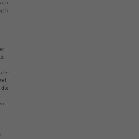
s an
g in
er
it
ute-
sel
 die
en
r