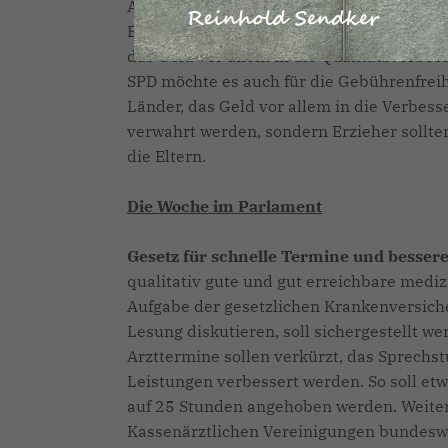
Auch in dieser Woche setzen wir die Politi
Bund stellt den Ländern insgesamt 5,5 Mil
das Geld vor allem in die Qualitätsverbes
SPD möchte es auch für die Gebührenfreih
Länder, das Geld vor allem in die Verbess
verwahrt werden, sondern Erzieher sollten
die Eltern.
Die Woche im Parlament
Gesetz für schnelle Termine und besser
qualitativ gute und gut erreichbare mediz
Aufgabe der gesetzlichen Krankenversiche
Lesung diskutieren, soll sichergestellt we
Arzttermine sollen verkürzt, das Sprechs
Leistungen verbessert werden. So soll e
auf 25 Stunden angehoben werden. Weiter 
Kassenärztlichen Vereinigungen bundeswe