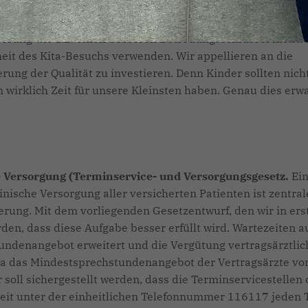
k konkreter Fortschritte mit dem Gute-Kita-Gesetz fort. De
liarden Euro bis 2022 zur Verfügung. Unser Ziel ist es, da
serung wie z.B. einen besseren Betreuungsschlüssel fließt. 
eit des Kita-Besuchs verwenden. Wir appellieren an die
erung der Qualität zu investieren. Denn Kinder sollten nich
 wirklich Zeit für unsere Kleinsten haben. Genau dies erw
e Versorgung (Terminservice- und Versorgungsgesetz.
Ei
inische Versorgung aller versicherten Patienten ist zentral
rung. Mit dem vorliegenden Gesetzentwurf, den wir in ers
rden, dass diese Aufgabe besser erfüllt wird. Wartezeiten a
tundenangebot erweitert und die Vergütung vertragsärztlic
twa das Mindestsprechstundenangebot der Vertragsärzte vo
soll sichergestellt werden, dass die Terminservicestellen 
it unter der einheitlichen Telefonnummer 116117 jeden 