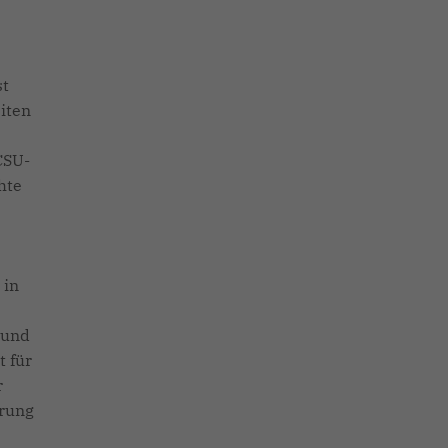
st
iten
CSU-
hte
 in
 und
t für
r
hrung