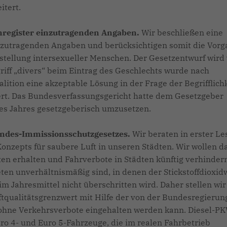
itert.
nregister einzutragenden Angaben.
Wir beschließen eine
nzutragenden Angaben und berücksichtigen somit die Vor
stellung intersexueller Menschen. Der Gesetzentwurf wird
riff „divers“ beim Eintrag des Geschlechts wurde nach
lition eine akzeptable Lösung in der Frage der Begrifflich
iert. Das Bundesverfassungsgericht hatte dem Gesetzgeber
es Jahres gesetzgeberisch umzusetzen.
undes-Immissionsschutzgesetzes.
Wir beraten in erster L
nzepts für saubere Luft in unseren Städten. Wir wollen d
dten erhalten und Fahrverbote in Städten künftig verhinder
ten unverhältnismäßig sind, in denen der Stickstoffdioxid
Jahresmittel nicht überschritten wird. Daher stellen wir 
tqualitätsgrenzwert mit Hilfe der von der Bundesregierun
hne Verkehrsverbote eingehalten werden kann. Diesel-P
uro 4- und Euro 5-Fahrzeuge, die im realen Fahrbetrieb