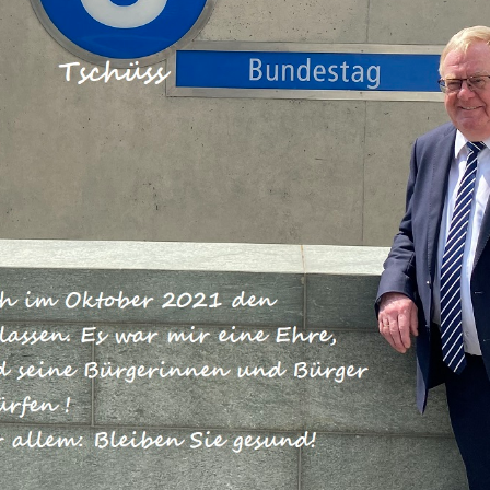
einem fairen Wahlkampf zur neuen
hlt. Der Parteitag hat mit Paul Ziem
-Bundestagsfraktion zum neuen
 Wir gratulieren beiden herzlich un
mmenarbeiten. Wichtig ist uns auch,
rch die Kandidaturen von Annegret
rich Merz und Jens Spahn aufkam,
s als Union insgesamt zu nutzen.
te Verbesserungen für die Bürger und unser Land auf den 
passung des Mietrechts, um für bezahlbaren Wohnraum zu
die innere und äußere Sicherheit, Bundespolizei und
lasten die Bürgerinnen und Bürger, indem die gesetzlich
ntner künftig weniger Kassenbeiträge bezahlen; Familien
Kindergeld, die kalte Progression bauen wir auch 2019 ab. 
n Kinder vor 1992 geboren wurden. Zudem sorgen wir für