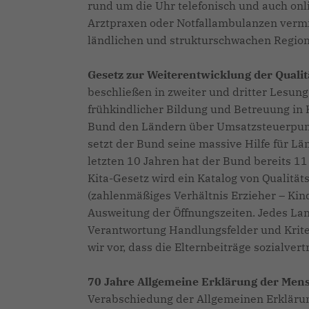
rund um die Uhr telefonisch und auch onli
Arztpraxen oder Notfallambulanzen vermitt
ländlichen und strukturschwachen Regio
Gesetz zur Weiterentwicklung der Qualit
beschließen in zweiter und dritter Lesung
frühkindlicher Bildung und Betreuung in 
Bund den Ländern über Umsatzsteuerpunkt
setzt der Bund seine massive Hilfe für L
letzten 10 Jahren hat der Bund bereits 11 
Kita-Gesetz wird ein Katalog von Qualität
(zahlenmäßiges Verhältnis Erzieher – Kind
Ausweitung der Öffnungszeiten. Jedes Land
Verantwortung Handlungsfelder und Krite
wir vor, dass die Elternbeiträge sozialvert
70 Jahre Allgemeine Erklärung der Men
Verabschiedung der Allgemeinen Erkläru