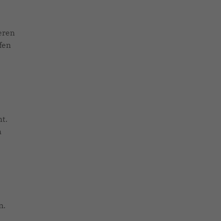
eren
fen
t.
h
n.