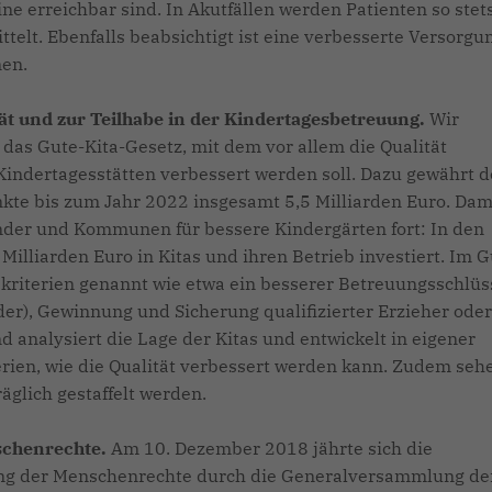
ne erreichbar sind. In Akutfällen werden Patienten so stet
elt. Ebenfalls beabsichtigt ist eine verbesserte Versorgun
nen.
ät und zur Teilhabe in der Kindertagesbetreuung.
Wir
 das Gute-Kita-Gesetz, mit dem vor allem die Qualität
Kindertagesstätten verbessert werden soll. Dazu gewährt d
e bis zum Jahr 2022 insgesamt 5,5 Milliarden Euro. Dam
änder und Kommunen für bessere Kindergärten fort: In den
Milliarden Euro in Kitas und ihren Betrieb investiert. Im G
skriterien genannt wie etwa ein besserer Betreuungsschlüs
er), Gewinnung und Sicherung qualifizierter Erzieher oder
 analysiert die Lage der Kitas und entwickelt in eigener
rien, wie die Qualität verbessert werden kann. Zudem seh
räglich gestaffelt werden.
schenrechte.
Am 10. Dezember 2018 jährte sich die
ng der Menschenrechte durch die Generalversammlung de