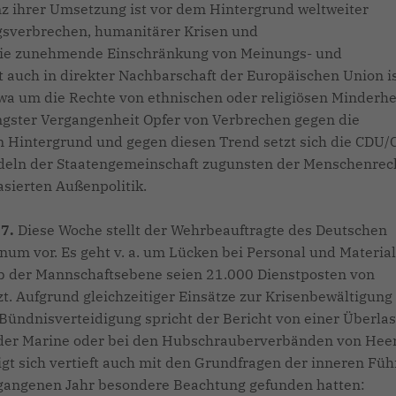
nz ihrer Umsetzung ist vor dem Hintergrund weltweiter
gsverbrechen, humanitärer Krisen und
Die zunehmende Einschränkung von Meinungs- und
it auch in direkter Nachbarschaft der Europäischen Union i
etwa um die Rechte von ethnischen oder religiösen Minderhe
üngster Vergangenheit Opfer von Verbrechen gegen die
m Hintergrund und gegen diesen Trend setzt sich die CDU/
ndeln der Staatengemeinschaft zugunsten der Menschenrec
basierten Außenpolitik.
17.
Diese Woche stellt der Wehrbeauftragte des Deutschen
um vor. Es geht v. a. um Lücken bei Personal und Material
b der Mannschaftsebene seien 21.000 Dienstposten von
tzt. Aufgrund gleichzeitiger Einsätze zur Krisenbewältigung
ündnisverteidigung spricht der Bericht von einer Überlas
n der Marine oder bei den Hubschrauberverbänden von Hee
igt sich vertieft auch mit den Grundfragen der inneren Fü
ergangenen Jahr besondere Beachtung gefunden hatten: