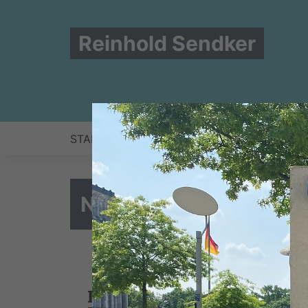
Reinhold Sendker
START
NEWS
ZUR PERSON
BERLIN
NEUES AUS DER PA
Die Delegierten des CDU-