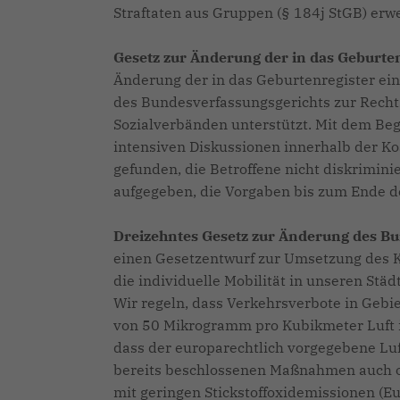
Straftaten aus Gruppen (§ 184j StGB) erwe
Gesetz zur Änderung der in das Geburte
Änderung der in das Geburtenregister ei
des Bundesverfassungsgerichts zur Recht
Sozialverbänden unterstützt. Mit dem Beg
intensiven Diskussionen innerhalb der Koa
gefunden, die Betroffene nicht diskrimin
aufgegeben, die Vorgaben bis zum Ende d
Dreizehntes Gesetz zur Änderung des B
einen Gesetzentwurf zur Umsetzung des Ko
die individuelle Mobilität in unseren Stä
Wir regeln, dass Verkehrsverbote in Gebie
von 50 Mikrogramm pro Kubikmeter Luft im 
dass der europarechtlich vorgegebene Luf
bereits beschlossenen Maßnahmen auch o
mit geringen Stickstoffoxidemissionen (E