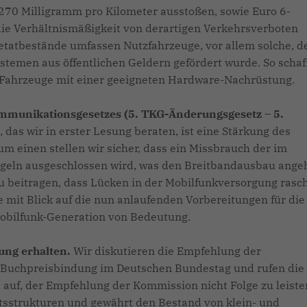
 270 Milligramm pro Kilometer ausstoßen, sowie Euro 6-
 die Verhältnismäßigkeit von derartigen Verkehrsverboten
tbestände umfassen Nutzfahrzeuge, vor allem solche, d
emen aus öffentlichen Geldern gefördert wurde. So schaf
ür Fahrzeuge mit einer geeigneten Hardware-Nachrüstung.
ommunikationsgesetzes (5. TKG-Änderungsgesetz – 5.
das wir in erster Lesung beraten, ist eine Stärkung des
 einen stellen wir sicher, dass ein Missbrauch der im
egeln ausgeschlossen wird, was den Breitbandausbau angeh
 beitragen, dass Lücken in der Mobilfunkversorgung rasc
 mit Blick auf die nun anlaufenden Vorbereitungen für die
obilfunk-Generation von Bedeutung.
ung erhalten.
Wir diskutieren die Empfehlung der
Buchpreisbindung im Deutschen Bundestag und rufen die
 auf, der Empfehlung der Kommission nicht Folge zu leiste
ftsstrukturen und gewährt den Bestand von klein- und