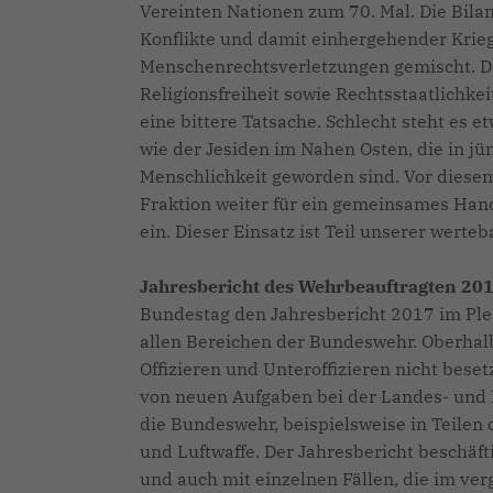
Vereinten Nationen zum 70. Mal. Die Bila
Konflikte und damit einhergehender Krie
Menschenrechtsverletzungen gemischt. 
Religionsfreiheit sowie Rechtsstaatlichke
eine bittere Tatsache. Schlecht steht es 
wie der Jesiden im Nahen Osten, die in j
Menschlichkeit geworden sind. Vor diese
Fraktion weiter für ein gemeinsames Ha
ein. Dieser Einsatz ist Teil unserer werte
Jahresbericht des Wehrbeauftragten 20
Bundestag den Jahresbericht 2017 im Plen
allen Bereichen der Bundeswehr. Oberhal
Offizieren und Unteroffizieren nicht bese
von neuen Aufgaben bei der Landes- und B
die Bundeswehr, beispielsweise in Teile
und Luftwaffe. Der Jahresbericht beschäft
und auch mit einzelnen Fällen, die im v