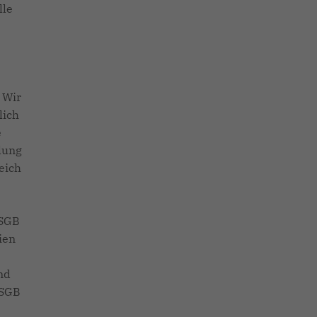
lle
Wir
lich
e
lung
eich
 SGB
ien
nd
 SGB