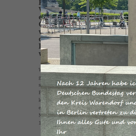
Kramp-Karrenbauer nach 
Vorsitzenden der CDU gewä
ein Mitglied der CDU/CSU
Generalsekretär bestimmt.
werden mit ihnen gut zusa
den frischen Wind, der du
Kramp-Karrenbauer, Fried
weiterzutragen und für un
Wir haben in diesem Herbst viele konkre
gebracht: Das Baukindergeld und die An
sorgen. Wir investieren weiter massiv in 
Bundeswehr bekommen mehr Geld. Wir ent
krankenversicherten Arbeitnehmer und Re
erhalten ab dem 1. Juli 2019 ein höheres 
Mütterrente wird erhöht für Mütter, dere
13.000 neue Pflegestellen.