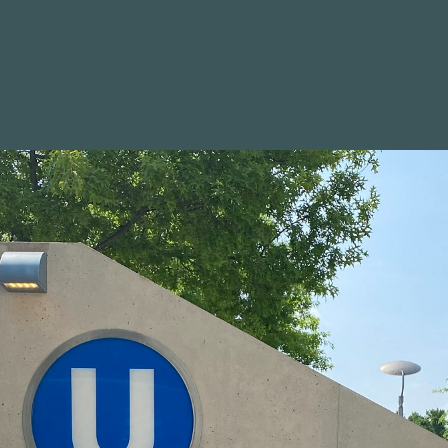
WAHLKREIS
POSITIONEN
BILDER
NEWSLETTER
RLAMENTSWOCHE
Bundesparteitages haben Annegret