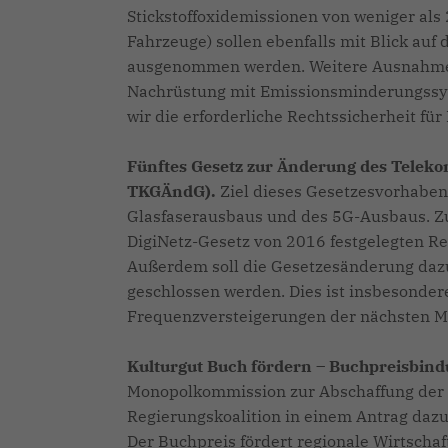
Stickstoffoxidemissionen von weniger als
Fahrzeuge) sollen ebenfalls mit Blick auf
ausgenommen werden. Weitere Ausnahmeta
Nachrüstung mit Emissionsminderungssyst
wir die erforderliche Rechtssicherheit f
Fünftes Gesetz zur Änderung des Telek
TKGÄndG).
Ziel dieses Gesetzesvorhaben, 
Glasfaserausbaus und des 5G-Ausbaus. Zum
DigiNetz-Gesetz von 2016 festgelegten R
Außerdem soll die Gesetzesänderung dazu
geschlossen werden. Dies ist insbesondere
Frequenzversteigerungen der nächsten M
Kulturgut Buch fördern – Buchpreisbind
Monopolkommission zur Abschaffung der 
Regierungskoalition in einem Antrag dazu
Der Buchpreis fördert regionale Wirtscha