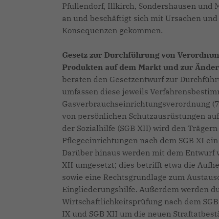
Pfullendorf, Illkirch, Sondershausen und M
an und beschäftigt sich mit Ursachen und 
Konsequenzen gekommen.
Gesetz zur Durchführung von Verordnung
Produkten auf dem Markt und zur Änder
beraten den Gesetzentwurf zur Durchfüh
umfassen diese jeweils Verfahrensbestim
Gasverbrauchseinrichtungsverordnung (7.
von persönlichen Schutzausrüstungen auf 
der Sozialhilfe (SGB XII) wird den Träger
Pflegeeinrichtungen nach dem SGB XI ein
Darüber hinaus werden mit dem Entwurf 
XII umgesetzt; dies betrifft etwa die Aufh
sowie eine Rechtsgrundlage zum Austausc
Eingliederungshilfe. Außerdem werden du
Wirtschaftlichkeitsprüfung nach dem SGB 
IX und SGB XII um die neuen Straftatbest