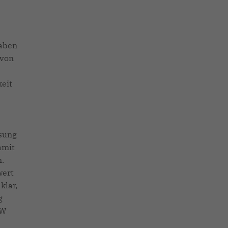
gaben
 von
keit
esung
amit
n.
wert
klar,
g
KW