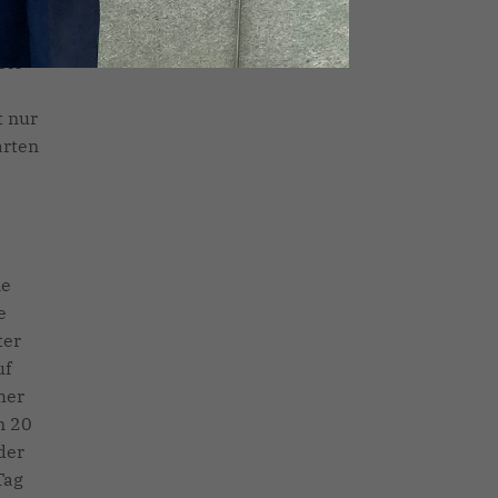
r
ss
Die
t nur
arten
ne
e
ter
uf
her
n 20
der
Tag