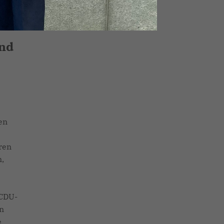
aus
er
and
en
ren
,
 CDU-
in
e