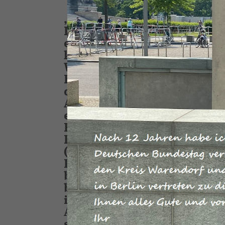
Ich habe nicht wirklich da
Firmenchef Hubert Tippköt
erleichtert. „Aber Dank R
können wir weiterarbeiten
Wärme-Kopplungs-Anlagen
Heizöl. Reinhold Sendker 
diese Technologie weiter 
Ausbau-Beschleunigungs-
er das erreicht. Das Geset
Red.) vom Deutschen Bund
Im Rahmen der Novellieru
(EEG) war Ende des vergan
Kraft-Wärme-Kopplungs-A
begrenzt worden. Herstell
betriebenen Anlagen droh
in einem 144-seitigen Gese
Aus. Für die Warendorfer 
stellten Heizöl-betrieben