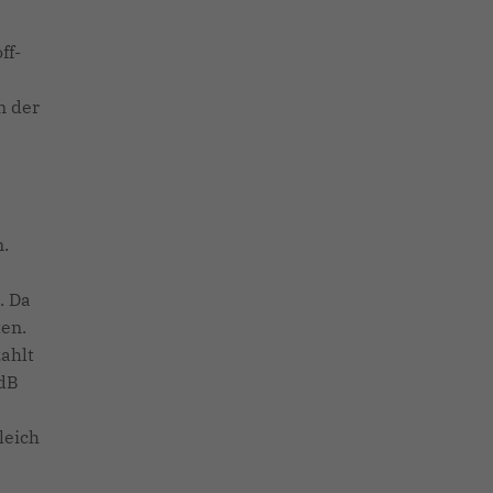
ff-
n der
n.
. Da
en.
ahlt
MdB
leich