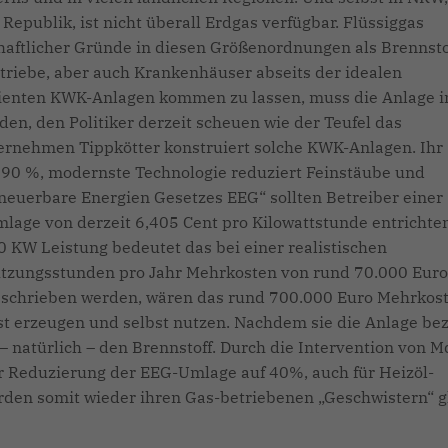
epublik, ist nicht überall Erdgas verfügbar. Flüssiggas
haftlicher Gründe in diesen Größenordnungen als Brennsto
etriebe, aber auch Krankenhäuser abseits der idealen
izienten KWK-Anlagen kommen zu lassen, muss die Anlage i
en, den Politiker derzeit scheuen wie der Teufel das
ernehmen Tippkötter konstruiert solche KWK-Anlagen. Ihr
 90 %, modernste Technologie reduziert Feinstäube und
rneuerbare Energien Gesetzes EEG“ sollten Betreiber einer
mlage von derzeit 6,405 Cent pro Kilowattstunde entrichte
 KW Leistung bedeutet das bei einer realistischen
tzungsstunden pro Jahr Mehrkosten von rund 70.000 Euro
eschrieben werden, wären das rund 700.000 Euro Mehrkost
st erzeugen und selbst nutzen. Nachdem sie die Anlage bez
 natürlich – den Brennstoff. Durch die Intervention von 
er Reduzierung der EEG-Umlage auf 40%, auch für Heizöl-
den somit wieder ihren Gas-betriebenen „Geschwistern“ g