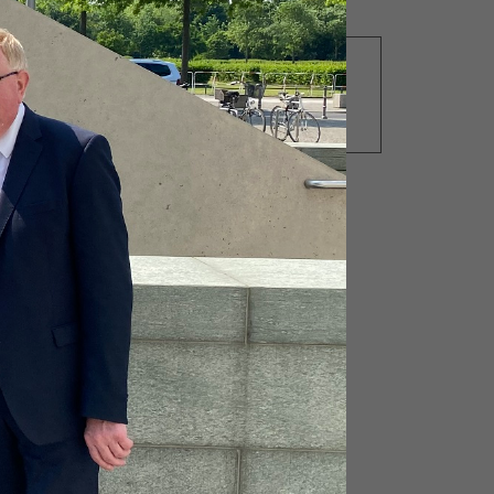
04.04.2019
Gespräch mit
Bundesministerin von der
tz
Leyen zum
therapeutischen Reiten
s
tz-
at
zes
tz
he
n