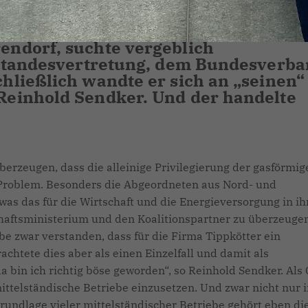
ocheffizienten Gegenpol zum Strom 
en dar. Hubert Tippkötter, Pionier d
ndorf, suchte vergeblich
 Standesvertretung, dem Bundesverb
ließlich wandte er sich an „seinen“
einhold Sendker. Und der handelte
berzeugen, dass die alleinige Privilegierung der gasförmig
s Problem. Besonders die Abgeordneten aus Nord- und
was das für die Wirtschaft und die Energieversorgung in ih
haftsministerium und den Koalitionspartner zu überzeugen
be zwar verstanden, dass für die Firma Tippkötter ein
htete dies aber als einen Einzelfall und damit als
 bin ich richtig böse geworden“, so Reinhold Sendker. Als
mittelständische Betriebe einzusetzen. Und zwar nicht nur 
rundlage vieler mittelständischer Betriebe gehört eben di