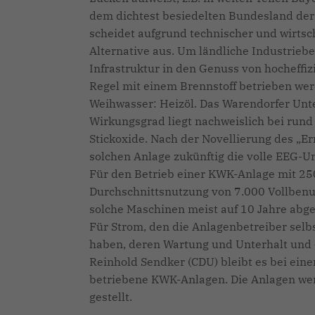
dem dichtest besiedelten Bundesland der R
scheidet aufgrund technischer und wirtsc
Alternative aus. Um ländliche Industrieb
Infrastruktur in den Genuss von hocheff
Regel mit einem Brennstoff betrieben werd
Weihwasser: Heizöl. Das Warendorfer Unt
Wirkungsgrad liegt nachweislich bei rund
Stickoxide. Nach der Novellierung des „E
solchen Anlage zukünftig die volle EEG-U
Für den Betrieb einer KWK-Anlage mit 250
Durchschnittsnutzung von 7.000 Vollbenu
solche Maschinen meist auf 10 Jahre abg
Für Strom, den die Anlagenbetreiber selb
haben, deren Wartung und Unterhalt und –
Reinhold Sendker (CDU) bleibt es bei ein
betriebene KWK-Anlagen. Die Anlagen wer
gestellt.