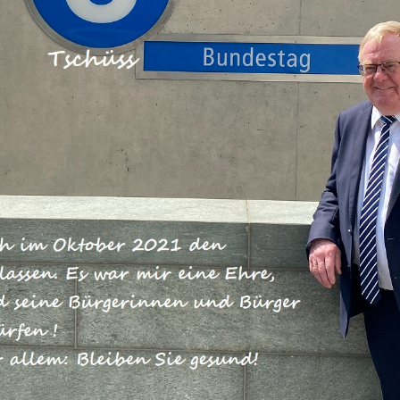
mit gerechnet, dass er es schafft“,
ter aus Warendorf ist sichtlich
einhold Sendkers hartnäckigem Einsa
.“ Tippkötter baut besondere Kraft-
. Sie erzeugen Strom und Wärme au
hat vier Monate dafür gekämpft, dass
wettbewerbsfähig bleibt. Mit dem „Ne
Gesetz Übertragungsnetz (NABEG)“ h
z wurde heute (am 4.4.2019, Anm. d.
estag beschlossen.
ng des Erneuerbare-Energien-Geset
genen Jahres die Privilegierung von
nlagen auf Gas-betriebene Anlagen
ern und Betreibern von Heizöl-
te durch einen unscheinbaren Halbsa
tzeswerk plötzlich das wirtschaftlic
Firma Tippkötter war das ein Schock,
e KWK-Anlagen doch seit Jahren eine