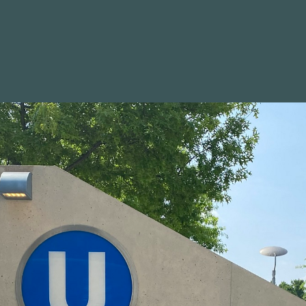
WAHLKREIS
POSITIONEN
BILDER
NEWSLETTER
giepolitik erzielt: Gutes
rfer Unternehmen