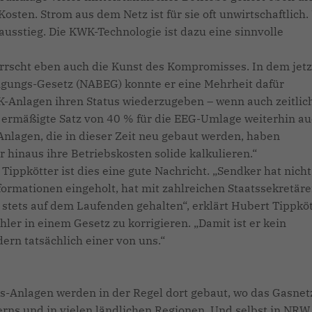
sten. Strom aus dem Netz ist für sie oft unwirtschaftlich.
eausstieg. Die KWK-Technologie ist dazu eine sinnvolle
rscht eben auch die Kunst des Kompromisses. In dem jetz
gungs-Gesetz (NABEG) konnte er eine Mehrheit dafür
K-Anlagen ihren Status wiederzugeben – wenn auch zeitlic
der ermäßigte Satz von 40 % für die EEG-Umlage weiterhin a
Anlagen, die in dieser Zeit neu gebaut werden, haben
 hinaus ihre Betriebskosten solide kalkulieren.“
ippkötter ist dies eine gute Nachricht. „Sendker hat nicht
formationen eingeholt, hat mit zahlreichen Staatssekretär
tets auf dem Laufenden gehalten“, erklärt Hubert Tippköt
ler in einem Gesetz zu korrigieren. „Damit ist er kein
ern tatsächlich einer von uns.“
-Anlagen werden in der Regel dort gebaut, wo das Gasnet
yerns und in vielen ländlichen Regionen. Und selbst in NRW,