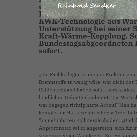
umweltfreundlichen und h
Kohle- oder Atomkraftwerk
KWK-Technologie aus Ware
Unterstützung bei seiner
Kraft-Wärme-Kopplung. Sch
Bundestagsabgeordneten R
sofort.
Die Fachkollegen in meiner Fraktion zu ü
Brennstoffe zu wenig wäre, war nicht da
Ostdeutschland haben sofort verstanden, 
ländlichen Gebieten bedeutet. Das Wirtsc
war dagegen richtig harte Arbeit!“ Man ha
kompletter Markt wegbrechen würde, betrac
‘hinnehmbaren Kollateralschaden‘. „Und da
Abgeordneter sei er angetreten, sich für 
seinem eigenen Wahlkreis. „Zur Existenzg