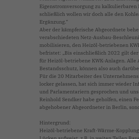
Eigenstromversorgung zu kalkulierbaren Ko
schließlich wollen wir doch alle den Kohl
Ergänzung.“
Aber der kämpferische Abgeordnete beher
verabschiedeten Netz-Ausbau-Beschleuni
mobilisieren, den Heizöl-betriebenen KW
befristet: „Bis einschließlich 2022 gilt 
für Heizöl-betriebene KWK-Anlagen. Alle 
Bestandsschutz, können also auch darüber
Für die 20 Mitarbeiter des Unternehmens T
locker gelassen, hat sich immer wieder In
und Parlamentariern gesprochen und uns s
Reinhold Sendker habe geholfen, einen Feh
abgehobener Abgeordneter in Berlin, sond
Hintergrund:
Heizöl-betriebene Kraft-Wärme-Kopplungs
Lücken aufweist, z.B. in weiten Teilen Ba