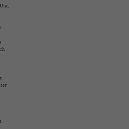
 Und
t
h
uch
en
ter.
z