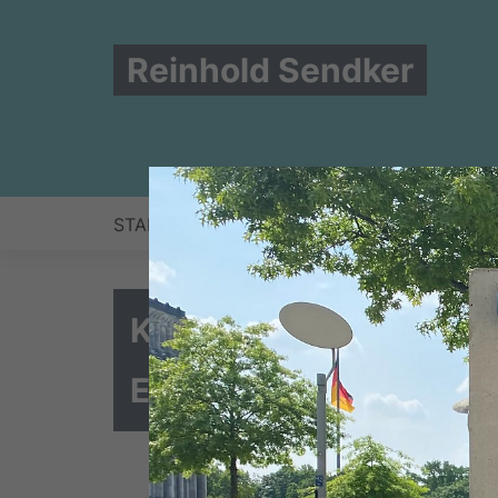
Reinhold Sendker
START
NEWS
ZUR PERSON
BERLIN
Kompromiss in der Ener
Ergebnis für Warendo