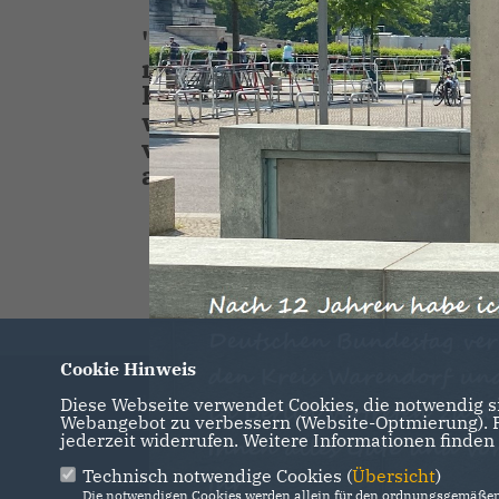
"Nach dem Ende der Aukti
mit ihrer Ausbauplanung b
Raum haben die Unternehm
weitreichende Kooperatio
verhandeln. Das übliche Ta
angebracht. Nur Ergebniss
Cookie Hinweis
Willkommen auf der Seite von Reinhold
Diese Webseite verwendet Cookies, die notwendig si
Webangebot zu verbessern (Website-Optmierung). Fü
Sendker MdB
jederzeit widerrufen. Weitere Informationen finden
Technisch notwendige Cookies (
Übersicht
)
IMPRESSUM
DATENSCHUTZ
KONTAKT
Die notwendigen Cookies werden allein für den ordnungsgemäßen 