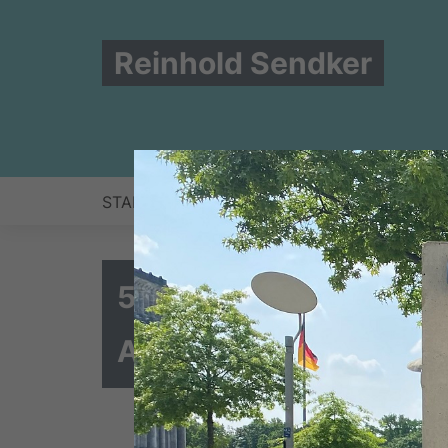
Reinhold Sendker
START
NEWS
ZUR PERSON
BERLIN
5G-Auktion beendet -
Ausbauplanung begi