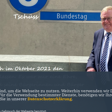
on müssen die Unternehmen schnell
eginnen. Gerade für den ländlichen
en die Pflicht, zügig über
nen beim Mobilfunknetzausbau zu
ktieren ist jetzt nicht mehr
e zählen."
nd, um die Webseite zu nutzen. Weiterhin verwenden wir Di
r die Verwendung bestimmter Dienste, benötigen wir Ihre 
 Sie in unserer
Datenschutzerklärung
.
Gebrauch der Webseite benötigt.