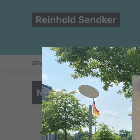
Reinhold Sendker
START
NEWS
ZUR PERSON
BERLIN
NEUES AUS DER PA
Trauer und Entschlossenhe