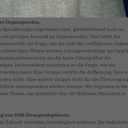
wir Walter Lübcke und unserer freiheitlichen demokratisch
ber Organspenden.
n Spenderorgan angewiesen sind, gleichbleibend hoch ist,
n ein geringes Ausmaß an Organspenden. Nun berät der
tzentwürfe zur Frage, wie die Zahl der verfügbaren Organ
ch schwierigen Thema müssen Lösungsvorschläge gut begr
 Auseinandersetzung um die beste Lösung über die
gen. Insbesondere umstritten ist die Frage, wie ein
werden kann. Eine Gruppe vertritt die Auffassung, dass e
den sollte. Eine andere Gruppe wirbt für die Überzeugun
ücklich widersprochen werden müsste. Wir beginnen in die
ses Thema, das potentiell über 80 Millionen Menschen in
tung von DDR-Zwangsadoptionen.
n Zukunft weiterhin Gerechtigkeit erfahren. Die Aufarbei