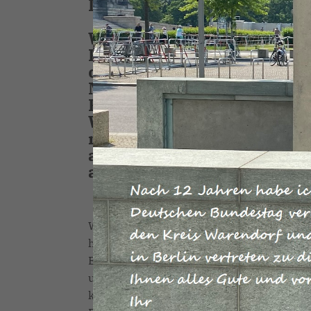
Lübcke.
Walter Lübcke, der Regie
Kassel, wurde am 2. Juni 
der Ermittlungen stammt 
Milieu. Wir trauern um Wal
Familie, den Angehörigen
Wir erwarten und vertraue
mit dem Generalbundesanw
aufklären und die Frage b
an der Tat und der Vorber
Walter Lübcke war Repräsentant unseres S
hessischen CDU. Neben das Entsetzen, das 
Entschlossenheit. Die in rechtsextremen 
und seinen Tod sind für uns völlig inakzep
keinen Angriff von Rechtsextremen auf u