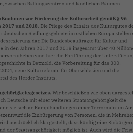
n, zwischen Ballungszentren und ländlichen Räumen.
Maßnahmen zur Förderung der Kulturarbeit gemäß § 96
n 2017 und 2018.
Die Pflege des Erhalts des Kulturgutes d
r deutschen Siedlungsgebiete im östlichen Europa stellen 
ndesregierung dar. Die Bundesbeauftragte für Kultur und
abe in den Jahren 2017 und 2018 insgesamt über 40 Millio
hervorzuheben sind hier die Fortführung der Unterstützun
eschichte in Detmold, die Vorbereitung für das 300.
024, neue Kulturreferate für Oberschlesien und die
tal des Herder Instituts.
ngehörigkeitsgesetzes.
Wir beschließen wie oben dargestel
ach Deutsche mit einer weiteren Staatsangehörigkeit die
wenn sie sich an Kampfhandlungen einer Terrormiliz im Au
setzentwurf die Einbürgerung von Personen, die in Mehrehe
wird ausdrücklich klargestellt, dass künftig eine Einbürger
nd der Staatsangehörigkeit möglich ist. Auch wird die Frist