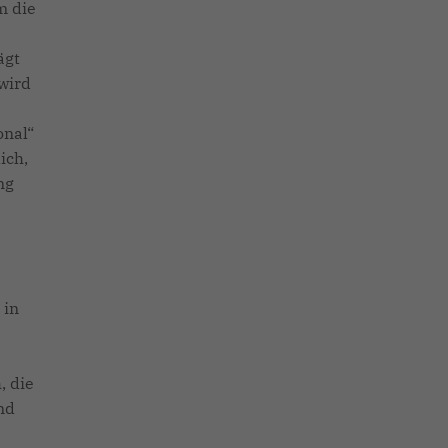
m die
ägt
wird
onal“
ich,
ng
 in
, die
nd