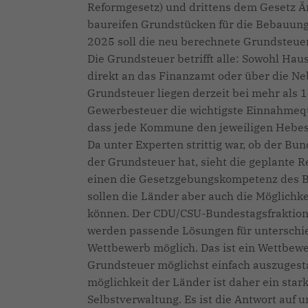
Reformgesetz) und drittens dem Gesetz Ä
baureifen Grundstücken für die Bebauun
2025 soll die neu berechnete Grundsteuer 
Die Grundsteuer betrifft alle: Sowohl Ha
direkt an das Finanzamt oder über die N
Grundsteuer liegen derzeit bei mehr als 1
Gewerbesteuer die wichtigste Einnahmequ
dass jede Kommune den jeweiligen Hebesa
Da unter Experten strittig war, ob der 
der Grundsteuer hat, sieht die geplante 
einen die Gesetzgebungskompetenz des Bu
sollen die Länder aber auch die Möglichk
können. Der CDU/CSU-Bundestagsfraktion 
werden passende Lösungen für unterschie
Wettbewerb möglich. Das ist ein Wettbewe
Grundsteuer möglichst einfach auszugest
möglichkeit der Länder ist daher ein st
Selbstverwaltung. Es ist die Antwort auf