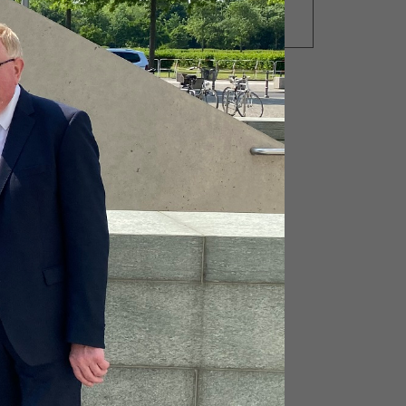
NEUES AUS DER
PARLAMENTSWOCHE
s
and
ner
den
n
iker