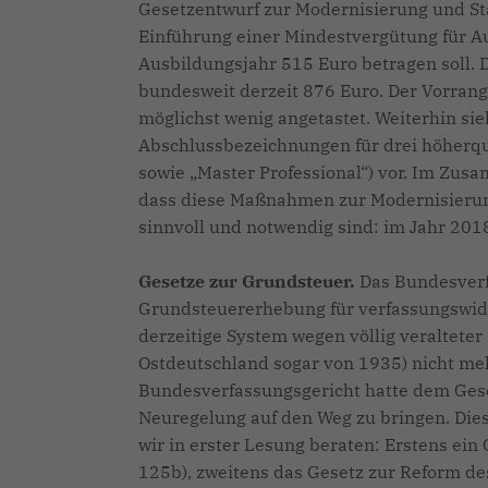
Gesetzentwurf zur Modernisierung und Stä
Einführung einer Mindestvergütung für Au
Ausbildungsjahr 515 Euro betragen soll. D
bundesweit derzeit 876 Euro. Der Vorrang
möglichst wenig angetastet. Weiterhin si
Abschlussbezeichnungen für drei höherqual
sowie „Master Professional“) vor. Im Zu
dass diese Maßnahmen zur Modernisierung
sinnvoll und notwendig sind: im Jahr 201
Gesetze zur Grundsteuer.
Das Bundesverf
Grundsteuererhebung für verfassungswidri
derzeitige System wegen völlig veraltet
Ostdeutschland sogar von 1935) nicht me
Bundesverfassungsgericht hatte dem Ges
Neuregelung auf den Weg zu bringen. Die
wir in erster Lesung beraten: Erstens ei
125b), zweitens das Gesetz zur Reform d