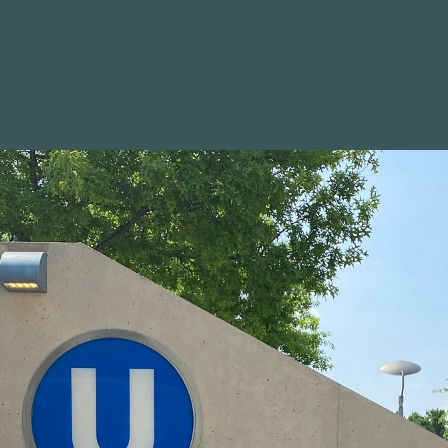
WAHLKREIS
POSITIONEN
BILDER
NEWSLETTER
RLAMENTSWOCHE
it leiten uns nach Mord an Walter