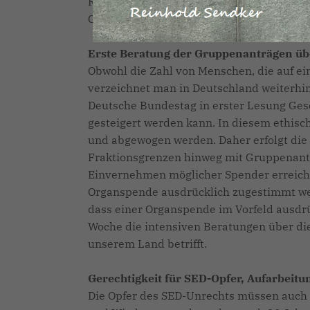
Rechtsstaates entgegenstellen. Das sind 
Grundordnung in Deutschland schuldig.
Erste Beratung der Gruppenanträgen ü
Obwohl die Zahl von Menschen, die auf ei
verzeichnet man in Deutschland weiterhi
Deutsche Bundestag in erster Lesung Gese
gesteigert werden kann. In diesem ethis
und abgewogen werden. Daher erfolgt die
Fraktionsgrenzen hinweg mit Gruppenanträ
Einvernehmen möglicher Spender erreicht 
Organspende ausdrücklich zugestimmt wer
dass einer Organspende im Vorfeld ausdr
Woche die intensiven Beratungen über die
unserem Land betrifft.
Gerechtigkeit für SED-Opfer, Aufarbei
Die Opfer des SED-Unrechts müssen auch i