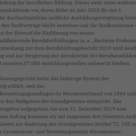
rkung der beruflichen Bildung. Dieser sieht unter andere
szubildende vor, deren Höhe im Jahr 2020 für das 1.
ie durchschnittliche tarifliche Ausbildungsvergütung betr
 des Tarifvertrags bleibt bestehen und die Tarifautonomie 
eht der Entwurf die Einführung von neuen
ifizierende Berufsfortbildungen (u. a. „Bachelor Professi
sammenhang mit dem Berufsbildungsbericht 2019 wird deutl
 und zur Steigerung der Attraktivität der Berufsausbildu
8 mussten 57.000 Ausbildungsstellen unbesetzt bleiben.
assungsgericht hatte das bisherige System der
g erklärt, weil das
er Bewertungsgrundlagen (in Westdeutschland von 1964 und
hr den Maßgaben des Grundgesetzes entspricht. Das
etzgeber aufgegeben, bis zum 31. Dezember 2019 eine
sem Auftrag kommen wir mit insgesamt drei Gesetzen nach
n Gesetz zur Änderung des Grundgesetzes (Artikel 72, 105 u
es Grundsteuer- und Bewertungsrechts (Grundsteuer-