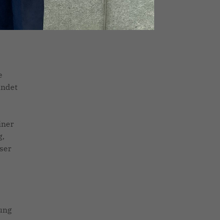
en
e
ündet
iner
g,
ser
tung