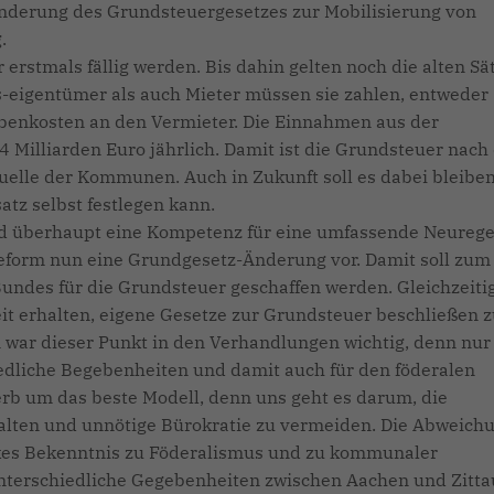
nderung des Grundsteuergesetzes zur Mobilisierung von
g.
erstmals fällig werden. Bis dahin gelten noch die alten Sät
us-eigentümer als auch Mieter müssen sie zahlen, entweder
ebenkosten an den Vermieter. Die Einnahmen aus der
4 Milliarden Euro jährlich. Damit ist die Grundsteuer nach
elle der Kommunen. Auch in Zukunft soll es dabei bleiben
tz selbst festlegen kann.
Bund überhaupt eine Kompetenz für eine umfassende Neureg
Reform nun eine Grundgesetz-Änderung vor. Damit soll zum
ndes für die Grundsteuer geschaffen werden. Gleichzeiti
eit erhalten, eigene Gesetze zur Grundsteuer beschließen 
war dieser Punkt in den Verhandlungen wichtig, denn nur
dliche Begebenheiten und damit auch für den föderalen
rb um das beste Modell, denn uns geht es darum, die
alten und unnötige Bürokratie zu vermeiden. Die Abweich
arkes Bekenntnis zu Föderalismus und zu kommunaler
 unterschiedliche Gegebenheiten zwischen Aachen und Zitta