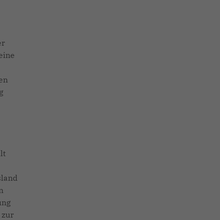
er
eine
nen
g
lt
sland
n
ung
 zur