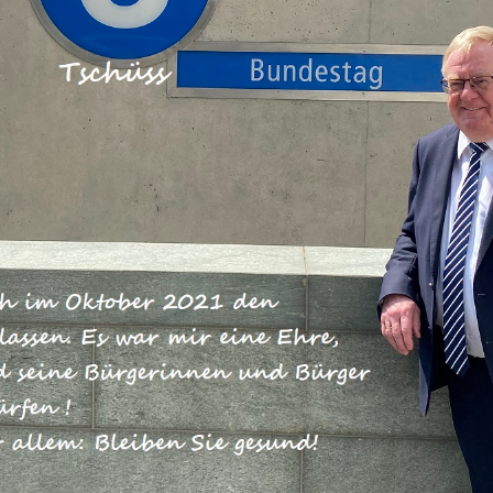
rungspräsident des Regierungsbezirk
2019 ermordet. Nach dem jetzigen St
der Täter aus dem rechtsextremen
ter Lübcke. Unser Mitgefühl gilt sei
 und Freunden.
n darauf, dass die Sicherheitsbehör
alt an der Spitze die Tat umfassend
eantworten, ob noch weitere Persone
eitung beteiligt waren.
taates. Er war langjähriges und engagiertes Mitglied der
der kaltblütige Mord in uns hervorruft, tritt nun unsere
Kreisen kursierenden Reaktionen auf sein Handeln als Polit
tabel, wir weisen sie auf das Schärfste zurück. Wir dulden
nser Gemeinwesen. Wir werden uns dem mit der Härte des