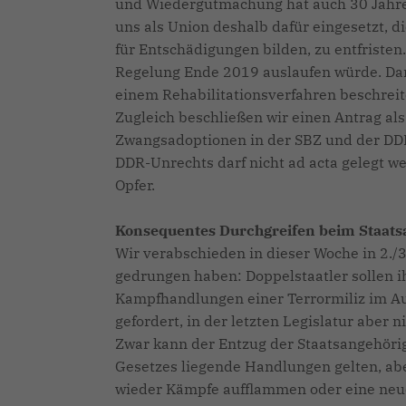
und Wiedergutmachung hat auch 30 Jahre
uns als Union deshalb dafür eingesetzt, d
für Entschädigungen bilden, zu entfristen.
Regelung Ende 2019 auslaufen würde. Dam
einem Rehabilitationsverfahren beschrei
Zugleich beschließen wir einen Antrag als
Zwangsadoptionen in der SBZ und der DDR 
DDR-Unrechts darf nicht ad acta gelegt we
Opfer.
Konsequentes Durchgreifen beim Staatsa
Wir verabschieden in dieser Woche in 2./3
gedrungen haben: Doppelstaatler sollen ih
Kampfhandlungen einer Terrormiliz im Au
gefordert, in der letzten Legislatur aber
Zwar kann der Entzug der Staatsangehörigk
Gesetzes liegende Handlungen gelten, ab
wieder Kämpfe aufflammen oder eine neue