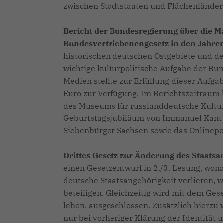
zwischen Stadtstaaten und Flächenländer
Bericht der Bundesregierung über die 
Bundesvertriebenengesetz in den Jahre
historischen deutschen Ostgebiete und de
wichtige kulturpolitische Aufgabe der Bu
Medien stellte zur Erfüllung dieser Aufg
Euro zur Verfügung. Im Berichtszeitraum 
des Museums für russlanddeutsche Kulturg
Geburtstagsjubiläum von Immanuel Kant 2
Siebenbürger Sachsen sowie das Onlinepor
Drittes Gesetz zur Änderung des Staatsa
einen Gesetzentwurf in 2./3. Lesung, won
deutsche Staatsangehörigkeit verlieren, 
beteiligen. Gleichzeitig wird mit dem Ge
leben, ausgeschlossen. Zusätzlich hierzu 
nur bei vorheriger Klärung der Identität u