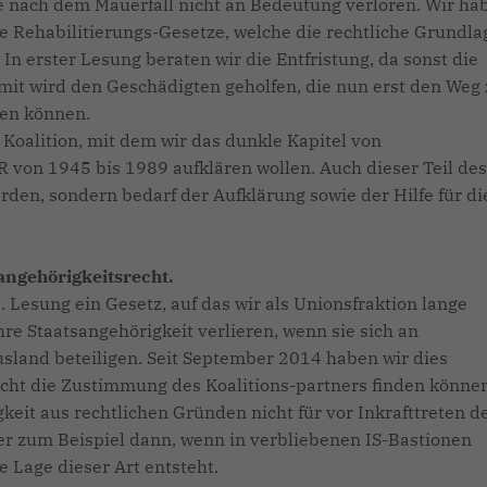
 nach dem Mauerfall nicht an Bedeutung verloren. Wir ha
ie Rehabilitierungs-Gesetze, welche die rechtliche Grundla
 In erster Lesung beraten wir die Entfristung, da sonst die
it wird den Geschädigten geholfen, die nun erst den Weg 
ten können.
 Koalition, mit dem wir das dunkle Kapitel von
von 1945 bis 1989 aufklären wollen. Auch dieser Teil des
rden, sondern bedarf der Aufklärung sowie der Hilfe für di
ngehörigkeitsrecht.
. Lesung ein Gesetz, auf das wir als Unionsfraktion lange
re Staatsangehörigkeit verlieren, wenn sie sich an
sland beteiligen. Seit September 2014 haben wir dies
 nicht die Zustimmung des Koalitions-partners finden könne
eit aus rechtlichen Gründen nicht für vor Inkrafttreten d
er zum Beispiel dann, wenn in verbliebenen IS-Bastionen
 Lage dieser Art entsteht.