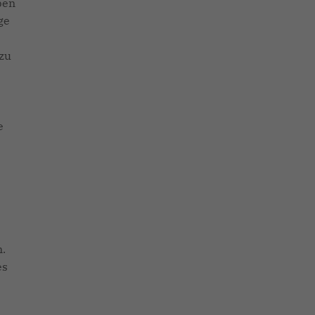
ben
ge
zu
e
n.
es