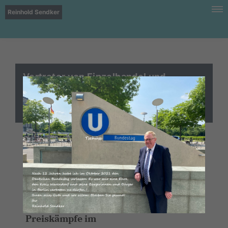
Reinhold Sendker
Vertreter von Einzelhandel und
Verbänden diskutieren im Kanzleramt
über Lebensmittelpreise
In Deutschland gibt es jeden Tag eine
Riesenauswahl an sicheren,
hochwertigen und bezahlbaren
Lebensmitteln - noch. Denn es gibt zur
Zeit einen großen Verlierer der
Preiskämpfe im