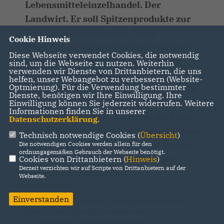
Lebensmitteleinzelhandel. Der
Landwirt. Er soll Spitzenprodukte zur
Tiefstpreisen erzeugen. Seine
Cookie Hinweis
Produkte werden verramscht oder als
Diese Webseite verwendet Cookies, die notwendig
Lockmittel genutzt. Heute sind 2 kg
sind, um die Webseite zu nutzen. Weiterhin
verwenden wir Dienste von Drittanbietern, die uns
Hähnchenschenkel für 3.99 Euro, 10
helfen, unser Webangebot zu verbessern (Website-
Optmierung). Für die Verwendung bestimmter
Kilogramm Kartoffeln für 4.44 Euro im
Dienste, benötigen wir Ihre Einwilligung. Ihre
Angebot. Davon kann kein Betrieb in
Einwilligung können Sie jederzeit widerrufen. Weitere
Informationen finden Sie in unserer
Deutschland leben. Niemand darf sich
Datenschutzerklärung
.
wundern, wenn hier Betriebe aufgeben
Technisch notwendige Cookies (
Übersicht
)
und die Ware aus dem Ausland kommt.
Die notwendigen Cookies werden allein für den
ordnungsgemäßen Gebrauch der Webseite benötigt.
Am Ende zahlt dann der deutsche
Cookies von Drittanbietern (
Hinweis
)
Derzeit verzichten wir auf Scripte von Drittanbietern auf der
Verbraucher die Zeche.
Webseite.
Einverstanden
Allerdings werden Solidaritätsappelle allein nicht
helfen. Hier zeigen sich einmal mehr die
Auswirkungen der Marktkonzentration im