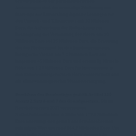
Schwerpunk¬te der parlamentarischen
Änderungen sind die erstmalige Förderung von
Start-ups zur Entwicklung digitaler Lösungen für
den Umwelt- und Klimaschutz mit 10 Millionen
Euro, die Aufstockung der Maßnahmen zur
Bekämpfung der Vermüllung der Meere um 10
Millionen Euro auf 25 Millionen Euro, die Erhöhung
der der Fördermittel für das Bundesprogramm
Biologische Vielfalt um 7,2 Millionen Euro auf
insgesamt 45 Millionen Euro und erstmalig Mittel in
Höhe von 2,24 Millionen Euro für Investitionen in
den klimawandelgerechten Hochwasserschutz und
die klimawandelgerechte Wasserversorgung.
Beschluss des Bundestages gemäß Artikel 115
Absatz 2 Satz 6 und 7 des Grundgesetzes.
Die im
Haushaltsgesetz 2021 vorgesehene
Nettokreditaufnahme in Höhe von 179,8 Milliarden
Euro übersteigt den gemäß der Schuldenbremse
zulässigen Wert um rund 164,2 Milliarden Euro. Um
diese hohe Nettokreditaufnahme dennoch zu