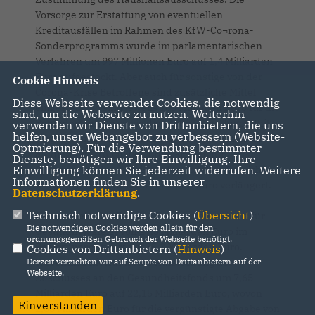
Vorsorge zur Erstattung von eventuellen
Kreditausfällen im Rahmen des KfW-Co¬rona-
Sonderprogramms wurde im parlamentarischen
Verfahren um 997 Millionen Euro auf 1,4 Milliarden
Euro aufgestockt. Aber auch für sonstige von der
Cookie Hinweis
Corona-Krise Betroffene sind zusätzliche Mittel
Diese Webseite verwendet Cookies, die notwendig
eingestellt. So sind jeweils 100 Millionen Euro für die
sind, um die Webseite zu nutzen. Weiterhin
Behindertenhilfe sowie die Kinder- und Jugendhilfe
verwenden wir Dienste von Drittanbietern, die uns
helfen, unser Webangebot zu verbessern (Website-
vorgesehen und 200 Millionen Euro als Hilfen für
Optmierung). Für die Verwendung bestimmter
Studierende. Auch die Corona-Hilfen für
Dienste, benötigen wir Ihre Einwilligung. Ihre
Sportvereine des (semi-)professionellen Bereichs
Einwilligung können Sie jederzeit widerrufen. Weitere
Informationen finden Sie in unserer
werden in Höhe von 200 Millionen Euro verlängert.
Datenschutzerklärung
.
Technisch notwendige Cookies (
Übersicht
)
Gesundheit.
Der Etat des Bundeministeriums für
Die notwendigen Cookies werden allein für den
Gesundheit steigt von 24,3 Milliarden Euro im
ordnungsgemäßen Gebrauch der Webseite benötigt.
Regierungsentwurf auf 35,3 Milliarden Euro.
Cookies von Drittanbietern (
Hinweis
)
Wesentlich hierfür ist die Aufstockung des
Derzeit verzichten wir auf Scripte von Drittanbietern auf der
Webseite.
Zuschusses an den Gesundheitsfonds um 7,65
Milliarden Euro auf 22,15 Milliarden Euro, wovon
Einverstanden
2,65 Milliarden Euro für die vergünstigte Abgabe von