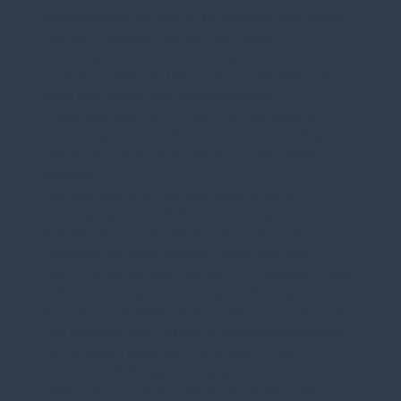
Bundesgebiets um knapp 14 Millionen Euro erhöht
werden. Daneben wird auch der Bereich
Katastrophen- und Bevölkerungsschutz durch
zusätzliche Mittel in Höhe von rund 40 Millionen
Euro zum Aufbau von vier dezentralen
Logistikzentren fürs Technisches Hilfswerk und
durch insgesamt 26 Millionen Euro für das Projekt
Nationales Krisenmanagement – Labor 5000“
gestärkt.
Darüber hinaus erfolgt eine Anpassung des
Förderprogramms 2020 zur Sanierung kommunaler
Einrichtungen in den Bereichen Sport, Jugend und
Kultur an den tatsächlichen Bedarf und eine
Aufstockung um eine zusätzliche Programmscheibe
2021(neues Programmvolumen 1,09 Milliarden
Euro; davon 90 Millionen Euro Baransatz 2021 und
995 Millionen Euro Verpflichtungsermächtigungen).
Des Weiteren sollen die Zuschüsse für die
politischen Stiftungen einmalig um rund 14
Millionen Euro erhöht und für den Aufbau einer