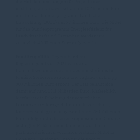
die Mittelaufstockungen für Projekte der
nachhaltigen Landwirtschaft um 10 Millionen Euro
und für das Bundesprogramm Ländliche
Entwicklung (BULE) um 5 Millionen Euro. Die Mittel
für das Bundesprogramm Energieeffizienz für
Landwirtschaft und Gartenbau werden um
zusätzlich 4 Millionen Euro aufgestockt.
Familienpolitik.
Gegenüber dem
Regierungsentwurf 2021 wurde das
Haushaltsvolumen des Bundesministeriums für
Familie, Senioren, Frauen und Jugend um knapp
900 Millionen Euro erhöht. Der Etat beläuft sich
damit auf rund 13,1 Milliarden Euro. Maßgeblich
hierfür ist die Erhöhung der gesetzlichen
Leistungen (Elterngeld, Unterhaltsvorschuss,
Kinderzuschlag) um insgesamt rund 750 Millionen
Euro infolge aktualisierter Prognosen und Corona-
bedingter Maßnahmen. Daneben wurden im
parlamentarischen Verfahren erstmals Mittel in
Höhe von 3 Millionen Euro für die noch zu