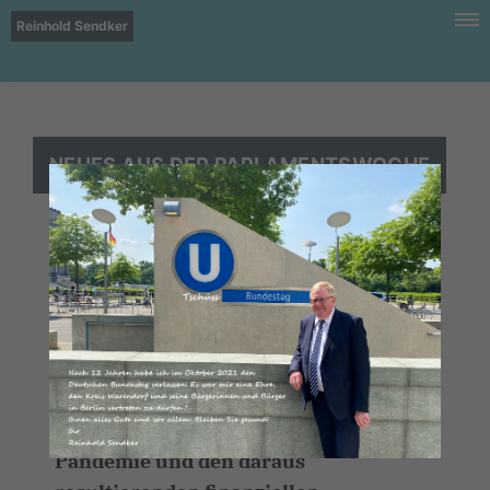
Reinhold Sendker
NEUES AUS DER PARLAMENTSWOCHE
I. Die politische Lage in Deutschland
Bundeshaushalt 2021
In dieser Woche beschließt der
Deutsche Bundestag den
Bundeshaushalt 2021. Dieser ist
maßgeblich von der aktuellen Corona-
Pandemie und den daraus