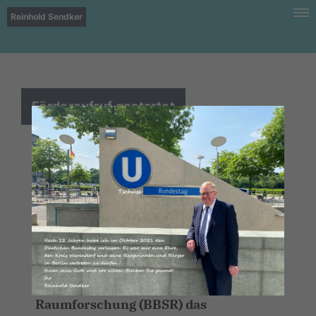
Reinhold Sendker
Förderaufruf gestartet
250 Millionen Euro für lebenswerte
Innenstädte
Berlin/Kreis Warendorf. Im Auftrag
des Bundesministeriums des Innern,
für Bau und Heimat (BMI) setzt das
Bundesinstitut für Bau-, Stadt- und
Raumforschung (BBSR) das