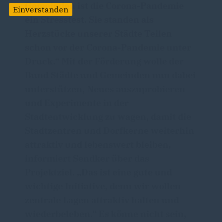
Gemeinden ist die Corona-Pandemie
Einverstanden
ein Stresstest. Sie standen als
Herzstücke unserer Städte Teilen
schon vor der Corona-Pandemie unter
Druck.“ Mit der Förderung wolle der
Bund Städte und Gemeinden nun dabei
unterstützen, Neues auszuprobieren
und Experimente in der
Stadtentwicklung zu wagen, damit die
Stadtzentren und Dorfkerne weiterhin
attraktiv und lebenswert bleiben,
informiert Sendker über das
Projektziel. „Das ist eine gute und
wichtige Initiative, denn wir wollen
zentrale Lagen attraktiv halten und
wiederbeleben.“ Es könne nicht sein,