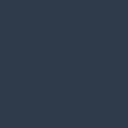
Und, was es nicht zu übersehen gelte: „Der
Einzelhandel zahlt Gewerbesteuer vor Ort und
stärkt so die kommunale Gemeinschaft.“ Jetzt sei es
an den Kommunen, sich mit guten, innovativen
Konzepten um Fördermittel zu bewerben, um die
aktuelle Schieflage dieser unverzichtbaren
kommunalen Stütze zu beseitigen. Der Förderaufruf
sowie weitere Informationen sind abrufbar unter:
www.bbsr.bund.de/innenstadtprogramm
23.07.2021, 10:06 Uhr
Willkommen auf der Seite von Reinhold Sendker MdB
IMPRESSUM
DATENSCHUTZ
KONTAKT