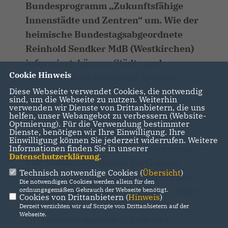
Bundesprogramm „Zukunftsfähige
Innenstädte und Zentren“ um. Wie der
heimische Bundestagsabgeordnete
Reinhold Sendker MdB (Westkirchen)
informiert, können Städte und
Cookie Hinweis
Gemeinden ab sofort und bis zum
17.09.2021 Projektvorschläge für
Diese Webseite verwendet Cookies, die notwendig
sind, um die Webseite zu nutzen. Weiterhin
innovative Konzepte und
verwenden wir Dienste von Drittanbietern, die uns
helfen, unser Webangebot zu verbessern (Website-
Handlungsstrategien zur Stärkung der
Optmierung). Für die Verwendung bestimmter
Dienste, benötigen wir Ihre Einwilligung. Ihre
Resilienz und Krisenbewältigung
Einwilligung können Sie jederzeit widerrufen. Weitere
einreichen. Dafür stünden insgesamt
Informationen finden Sie in unserer
Datenschutzerklärung
.
250 Millionen Euro zur Verfügung.
Technisch notwendige Cookies (
Übersicht
)
Sendker hofft auf reges Interesse der
Die notwendigen Cookies werden allein für den
Kommunen im Kreis Warendorf, denn:
ordnungsgemäßen Gebrauch der Webseite benötigt.
Cookies von Drittanbietern (
Hinweis
)
Auch für die Innenstädte und
Derzeit verzichten wir auf Scripte von Drittanbietern auf der
Webseite.
Ortszentren unserer Städte und