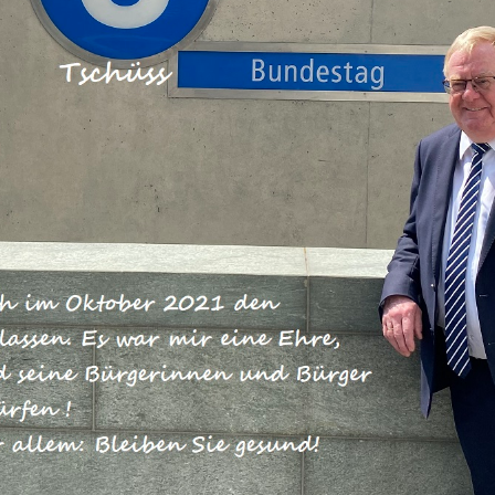
können die Länder auf die
oforthilfen für kleine Unternehmen,
eiberufler in Höhe von 50 Milliarden
gen Sonntag wurden auch Betriebe de
oduktion in das Soforthilfeprogramm
t der heimische
inhold Sendker MdB (Westkirchen):
d Gartenbau brechen die Einnahmen weg. Demgegenüber
en Branche brauchen Soforthilfen. Deshalb war die Klarste
für haben wir uns als CDU/CSU-Bundestagsfraktion bei de
chergestellt: Land-, Forstwirtschaft und Gartenbau werden
es hilft den Betrieben. Davon profitiert die Bevölkerung. De
r brauchen die Produkte der Höfe, der Forstbetriebe und
steht zwar aktuell kein Anlass zur Sorge. Aber die Corona-K
g mit Lebensmitteln in Deutschland von internationalen
alb grundsätzlich mehr Ernährungssouveränität.