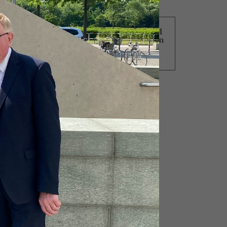
30.03.2020
Vertreter von Einzelhandel
und Verbänden diskutieren
im Kanzleramt über
r
Lebensmittelpreise
llung
n
 an
nn
rise