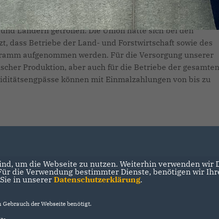
r zahlreiche kleine Betriebe überlebenswichtigen Soforthi
Dazu wurde die für die Umsetzung notwendige
nd Ländern getroffen. Die Union hatte sich bei den
t, dass Betriebe der Land- und Forstwirtschaft sowie des
ogramm aufgenommen werden. Für die Versorgung unserer
cher Produktion, aber auch für die Betriebe der gesamte
iquiditätsengpässe können mit Einmalzahlungen von bis zu
nd, um die Webseite zu nutzen. Weiterhin verwenden wir Di
r die Verwendung bestimmter Dienste, benötigen wir Ihre 
 Sie in unserer
Datenschutzerklärung
.
Gebrauch der Webseite benötigt.