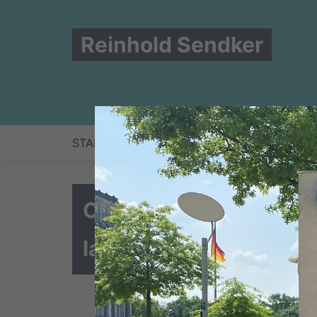
Reinhold Sendker
START
NEWS
ZUR PERSON
BERLIN
Corona-Soforthilfen a
landwirtschaftlichen