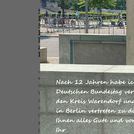
Seit dem heutigen Montag 
Bundesmittel für Corona-S
Solo-Selbstständige und Fr
Euro zugreifen. Am gestri
landwirtschaftlichen Urpr
aufgenommen. Dazu erklär
Bundestagsabgeordnete Re
Auch im Bereich von Landwirtschaft un
steigen die Kosten. Die Betriebe der Grün
durch Bund und Länder unverzichtbar. Da
Verhandlungen stark gemacht. Jetzt ist si
den finanziellen Soforthilfen beteiligt. Di
die Landwirtschaft ist systemrelevant. Wi
Gärtnereien für das tägliche Leben. Es be
zeigt jetzt allen, wie sehr die Versorgun
Lieferketten abhängt. Wir brauchen desh