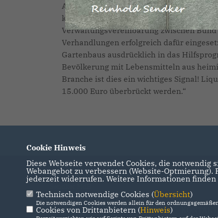
Antragstellungen und Auszahlungen der fü
können in den nächsten Tagen beginnen! 
Verwaltungsvereinbarung zwischen Bund u
Verhandlungen erfolgreich dafür eingesetz
Gartenbaus ausdrücklich in das Hilfspr
Bevölkerung mit Lebensmitteln aus heimis
Branche ist dies ein wichtiges Signal! L
15.000 Euro überbrückt werden.“
Cookie Hinweis
Diese Webseite verwendet Cookies, die notwendig si
Webangebot zu verbessern (Website-Optmierung). Fü
Willkommen auf der Seite von Reinhold
jederzeit widerrufen. Weitere Informationen finden
Sendker MdB
Technisch notwendige Cookies (
Übersicht
)
Die notwendigen Cookies werden allein für den ordnungsgemäßen 
Cookies von Drittanbietern (
IMPRESSUM
DATENSCHUTZ
Hinweis
)
KONTAKT