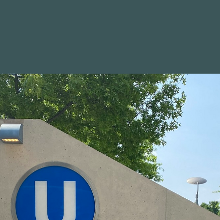
WAHLKREIS
POSITIONEN
BILDER
NEWSLETTER
uch für Höfe, Forstbetriebe u
 Gartenbau